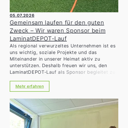
05.07.2026
Gemeinsam laufen für den guten
Zweck – Wir waren Sponsor beim
LaminatDEPOT-Lauf
Als regional verwurzeltes Unternehmen ist es
uns wichtig, soziale Projekte und das
Miteinander in unserer Heimat aktiv zu
unterstützen. Deshalb freuen wir uns, den
LaminatDEPOT-Lauf als Sponsor begleitet zu
haben. Die Benefizveranstaltung verbindet
sportliche Herausforderung mit sozialem
Mehr erfahren
Engagement. Ob beim 10-Kilometer-
Hauptlauf, dem Volkslauf, den Walking-
Strecken oder den Bambini- und
Schülerläufen – jeder gelaufene Kilometer
stand im Zeichen des guten Zwecks.
Sämtliche Einnahmen aus den Startgeldern