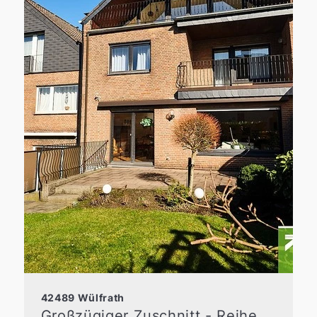
42489 Wülfrath
Großzügiger Zuschnitt - Reihenmittelhaus im Maushäuschen!