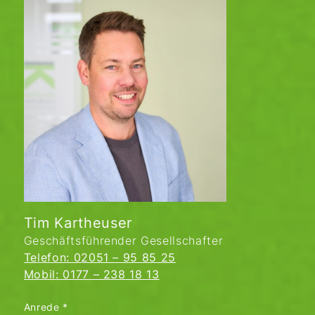
Tim Kartheuser
Geschäftsführender Gesellschafter
Telefon: 02051 – 95 85 25
Mobil: 0177 – 238 18 13
Anrede
*