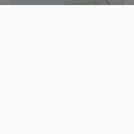
Lassen Sie uns über eine Zusammenarbeit
sprechen.
Gerne zeigen wir Ihnen in einem persönlichen
Gespräch, wie wir Ihre Hausverwaltung
nachhaltig entlasten und den gesamten
Vermietungsprozess zuverlässig für Sie