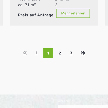
ca. 71 m²
3
Mehr erfahren
Preis auf Anfrage
«
‹
›
»
1
2
Anrede
*