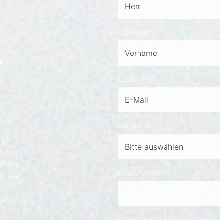
Vorname
*
s
E-Mail
*
Ich suche
*
len
atung
e uns
Lage, Ortsteile
*
en Sie
eue
Möchten Sie uns noch etwas m