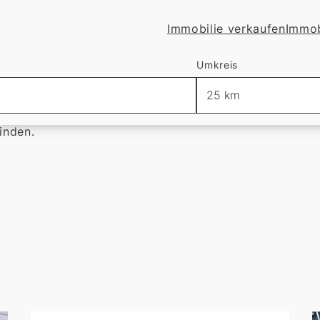
Immobilie verkaufen
Immob
n Mettmann
Umkreis
mann
in unseren aktuellen Angeboten.
 Sie einfach und unverbindlich ein
kostenloses Suchpro
inden.