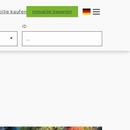
ilie kaufen
Immobilie bewerten
ID
fil
bei uns – und