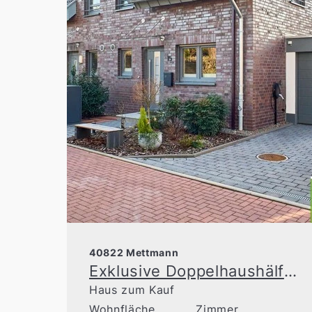
40822 Mettmann
Exklusive Doppelhaushälfte mit großzügiger Raumaufteilung in Top-Lage von Metzkausen
Haus zum Kauf
Wohnfläche
Zimmer