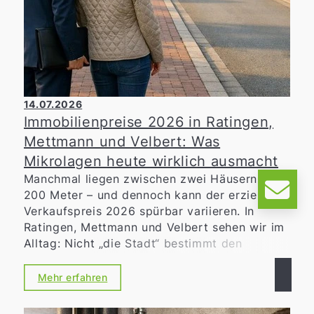
14.07.2026
Immobilienpreise 2026 in Ratingen,
Mettmann und Velbert: Was
Mikrolagen heute wirklich ausmacht
Manchmal liegen zwischen zwei Häusern nur
200 Meter – und dennoch kann der erzielbare
Verkaufspreis 2026 spürbar variieren. In
Ratingen, Mettmann und Velbert sehen wir im
Alltag: Nicht „die Stadt“ bestimmt den
Marktwert allein, sondern die konkrete
Mikrolage
. Für Eigentümerinnen und
Mehr erfahren
Eigentümer heißt das: Wer den Unterschied
zwischen guter und sehr guter Straße erkennt,