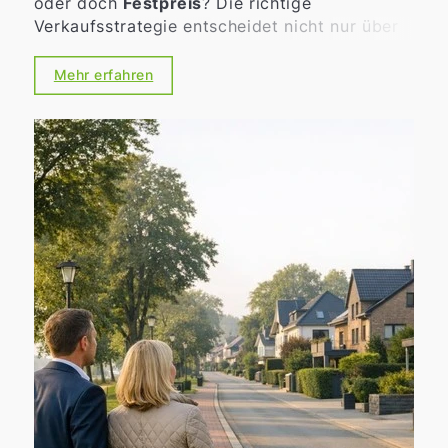
oder doch
Festpreis
? Die richtige
Verkaufsstrategie entscheidet nicht nur über
den möglichen Erlös, sondern auch über
Tempo, Verlässlichkeit und die Art der
Mehr erfahren
Kaufinteressenten. Gerade in bewegten
Märkten lohnt sich eine nüchterne, gut
vorbereitete Entscheidung statt eines
„Bauchgefühls“.