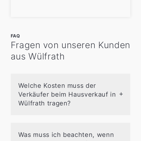
FAQ
Fragen von unseren Kunden
aus Wülfrath
Welche Kosten muss der
Verkäufer beim Hausverkauf in
Wülfrath tragen?
Die wichtigsten Kosten beim
Immobilienverkauf in Wülfrath sind:
Notarkosten
für die Löschung im
Was muss ich beachten, wenn
Grundbuch (ca. 0,2 % vom Kaufpreis)