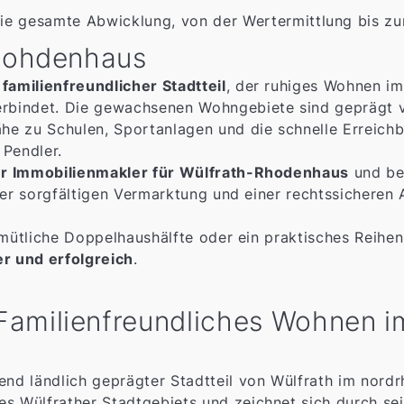
e gesamte Abwicklung, von der Wertermittlung bis zu
 Rohdenhaus
 familienfreundlicher Stadtteil
, der ruhiges Wohnen i
bindet. Die gewachsenen Wohngebiete sind geprägt vo
he zu Schulen, Sportanlagen und die schnelle Erreic
 Pendler.
er Immobilienmakler für Wülfrath-Rhodenhaus
und beg
ner sorgfältigen Vermarktung und einer rechtssicheren 
emütliche Doppelhaushälfte oder ein praktisches Reihe
er und erfolgreich
.
amilienfreundliches Wohnen i
end ländlich geprägter Stadtteil von Wülfrath im nord
 des Wülfrather Stadtgebiets und zeichnet sich durch s