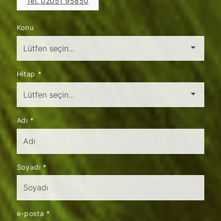
Tel. 02051 95850
Konu
Hitap
*
Adı
*
Soyadı
*
e-posta
*