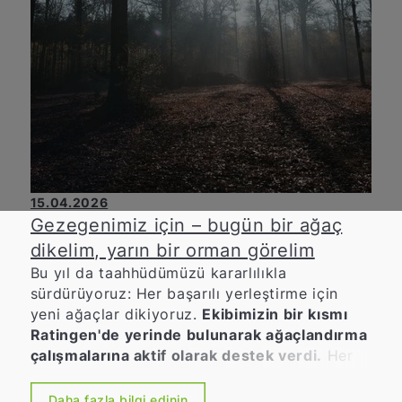
15.04.2026
Gezegenimiz için – bugün bir ağaç
dikelim, yarın bir orman görelim
Bu yıl da taahhüdümüzü kararlılıkla
sürdürüyoruz: Her başarılı yerleştirme için
yeni ağaçlar dikiyoruz.
Ekibimizin bir kısmı
Ratingen'de yerinde bulunarak ağaçlandırma
çalışmalarına aktif olarak destek verdi.
Her
insan hayatı boyunca en az bir ağaç
dikmelidir. Sürdürülebilirliğe ve çevre bilincine
Daha fazla bilgi edinin