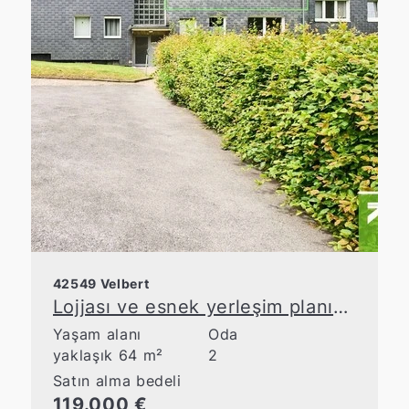
42549 Velbert
Lojjası ve esnek yerleşim planına sahip bakımlı apartman dairesi
Yaşam alanı
Oda
yaklaşık 64 m²
2
Satın alma bedeli
119.000 €