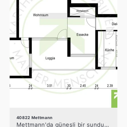
40822 Mettmann
Mettmann'da güneşli bir sundurmaya sahip 2 odalı daire