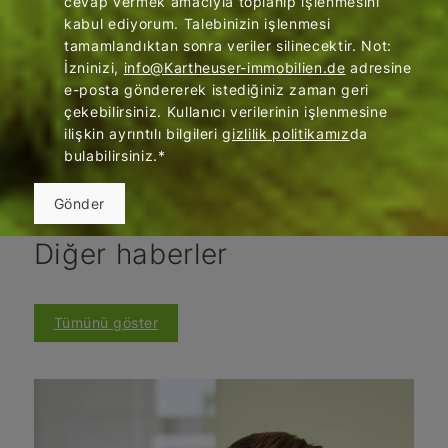
cevap vermek amacıyla toplanıp işlenmesini
kabul ediyorum. Talebinizin işlenmesi
tamamlandıktan sonra veriler silinecektir. Not:
İzninizi,
info@Kartheuser-immobilien.de
adresine
e-posta göndererek istediğiniz zaman geri
çekebilirsiniz. Kullanıcı verilerinin işlenmesine
ilişkin ayrıntılı bilgileri
gizlilik politikamız
da
bulabilirsiniz.*
Gönder
Diğer haberler
Tümünü göster