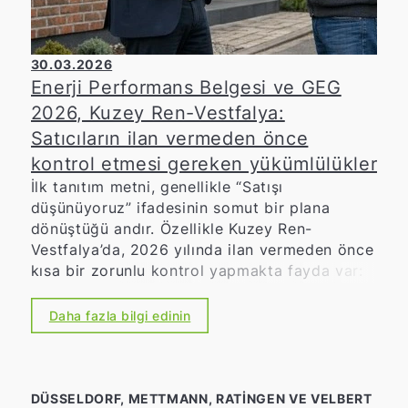
30.03.2026
Enerji Performans Belgesi ve GEG
2026, Kuzey Ren-Vestfalya:
Satıcıların ilan vermeden önce
kontrol etmesi gereken yükümlülükler
İlk tanıtım metni, genellikle “Satışı
düşünüyoruz” ifadesinin somut bir plana
dönüştüğü andır. Özellikle Kuzey Ren-
Vestfalya’da, 2026 yılında ilan vermeden önce
kısa bir zorunlu kontrol yapmakta fayda var:
Zira enerji sertifikası ve Bina Enerji Yasası’nın
(GEG) hükümleri, sadece ileride yapılacak
Daha fazla bilgi edinin
gezileri değil, gayrimenkul ilanını da etkiliyor.
Bu konuda titiz davrananlar, gereksiz
gecikmeleri, sorgulamaları ve yasal riskleri
önler.
DÜSSELDORF, METTMANN, RATINGEN VE VELBERT