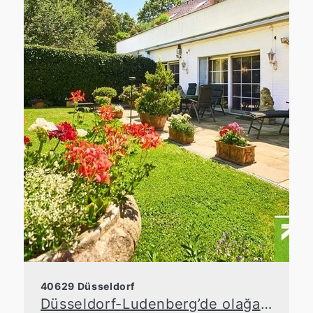
40629 Düsseldorf
Düsseldorf-Ludenberg’de olağanüstü bir daire – Doğa ve şehir arasında yaşamak