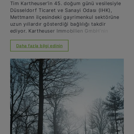
Tim Kartheuser’in 45. doğum günü vesilesiyle
Düsseldorf Ticaret ve Sanayi Odası (IHK),
Mettmann ilçesindeki gayrimenkul sektörüne
uzun yıllardır gösterdiği bağlılığı takdir
ediyor. Kartheuser Immobilien GmbH’nin
yönetici ortağı olarak, sağlam piyasa bilgisi,
girişimci güvenilirliği ve bölgeye olan güçlü
Daha fazla bilgi edinin
bağlılığıyla tanınıyor. Şirketiyle birlikte, hem
konut hem de ticari gayrimenkul alanında
profesyonel danışmanlık, şeffaf süreçler ve
müşterilerine kişisel destek sunmaya
odaklanmaktadır. Ayrıca, uzun yıllardır
Düsseldorf Ticaret ve Sanayi Odası'nın
kurullarında gönüllü olarak uzmanlığını
paylaşmakta ve böylece bölgesel ekonominin
güçlendirilmesine önemli bir katkı
sağlamaktadır. IHK, kendisine sürekli bağlılığı
için teşekkür eder ve 45. yaş gününü
içtenlikle kutlar.