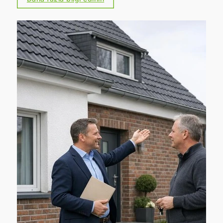
büyük önem veren bir şirket olarak, aktif
olarak katkıda bulunmak istiyoruz. Çünkü
kalite, deneyim, memnun müşteriler – ve iyi
hissetmek – bizim için birbirinden ayrılamaz
bir bütün oluşturur. Bu sadece günlük işlerimiz
için değil, aynı zamanda çevre ve iklim
koruma için de geçerlidir. 👉 Bu nedenle,
ortağımız PLANT-MY-TREE® ile birlikte,
aracılık ettiğimiz her sözleşme için yeni bir
ağaç dikiyoruz.