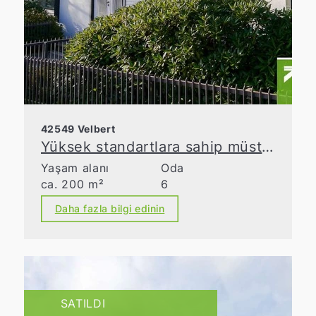
42549 Velbert
Yüksek standartlara sahip müstakil tek ailelik ev!
Yaşam alanı
Oda
ca. 200 m²
6
Daha fazla bilgi edinin
SATILDI