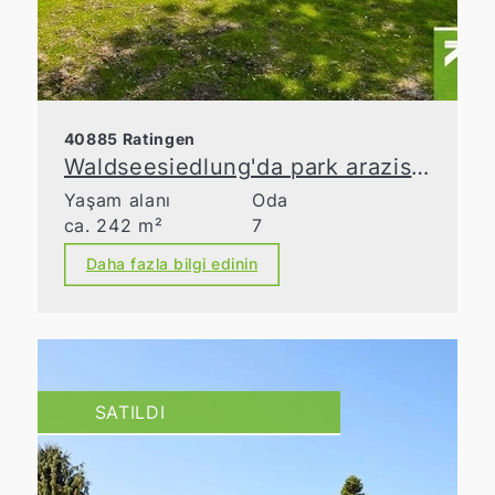
40885 Ratingen
Waldseesiedlung'da park arazisi üzerinde bulunan müstakil villa
Yaşam alanı
Oda
ca. 242 m²
7
Daha fazla bilgi edinin
SATILDI