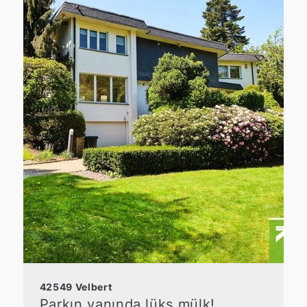
42549 Velbert
Parkın yanında lüks mülk!