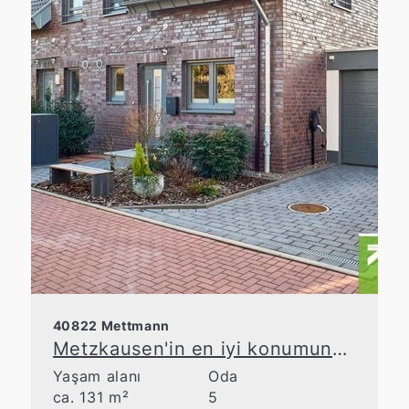
40822 Mettmann
Metzkausen'in en iyi konumunda, geniş odalara sahip özel ikiz ev
Yaşam alanı
Oda
ca. 131 m²
5