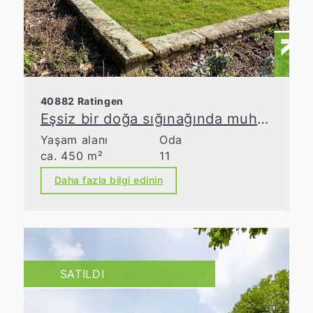
40882 Ratingen
Eşsiz bir doğa sığınağında muhteşem villa mülkü
Yaşam alanı
Oda
ca. 450 m²
11
Daha fazla bilgi edinin
SATILDI