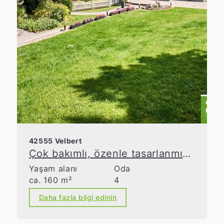
42555 Velbert
Çok bakımlı, özenle tasarlanmış bahçesi olan müstakil ev!
Yaşam alanı
Oda
ca. 160 m²
4
Daha fazla bilgi edinin