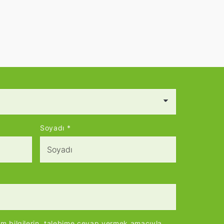
Soyadı
*
im bilgilerin, talebime cevap vermek amacıyla