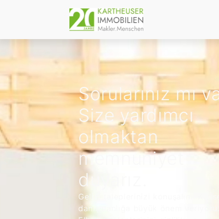
Sorularınız mı v
Size yardımcı
olmaktan
memnuniyet
duyarız.
Gelin, taleplerinizi konuşalım. Kişis
danışmanlığa büyük önem veriyoru