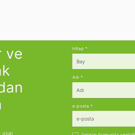
r ve
Hitap
*
ak
Adı
*
udan
a
e-posta
*
z olun
İletişim formunda verdiğ