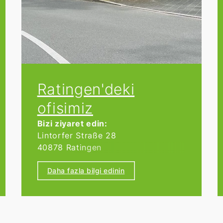
Ratingen'deki
ofisimiz
Bizi ziyaret edin:
Lintorfer Straße 28
40878 Ratingen
Tel.
02102 1482001
Daha fazla bilgi edinin
Çalışma saatleri:
Pazartesi'den Perşembe'ye 9:00-
17:00, Cuma günleri ise 9:00-15:00
saatleri arasında hizmetinizdeyiz.