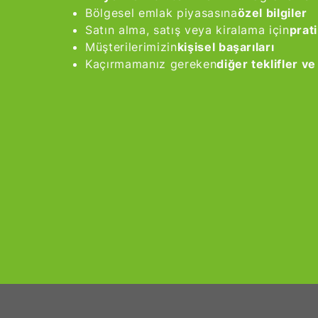
Bölgesel emlak piyasasına
özel bilgiler
Satın alma, satış veya kiralama için
prati
Müşterilerimizin
kişisel başarıları
Kaçırmamanız gereken
diğer teklifler v