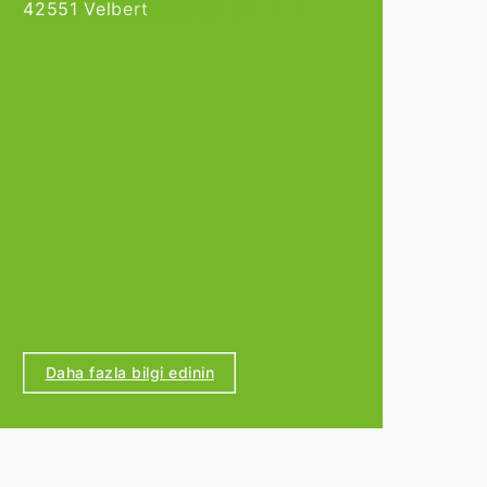
42551 Velbert
Tel.
02051 95850
Çalışma saatleri
Pazartesi'den Cuma'ya 9:00 ile
18:00 saatleri arasında
hizmetinizdeyiz.
Daha fazla bilgi edinin