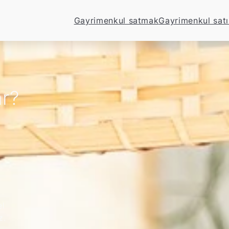
Gayrimenkul satmak
Gayrimenkul sat
ar?
el
z.