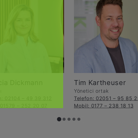
icia Dickmann
Tim Kartheuser
ı
Yönetici ortak
n: 02104 – 49 39 312
Telefon: 02051 – 95 85 2
 01579 – 252 20 07
Mobil: 0177 – 238 18 13