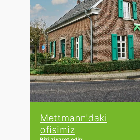
Mettmann'daki
ofisimiz
Bizi ziyaret edin: