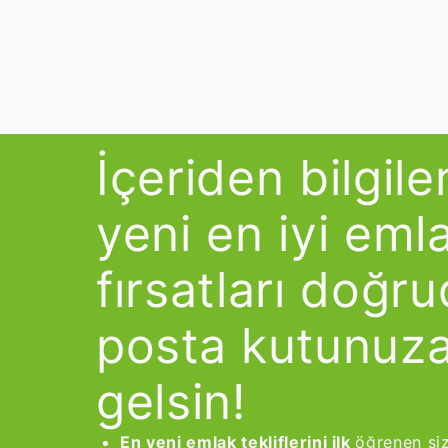
İçeriden bilgile
yeni en iyi eml
fırsatları doğr
posta kutunuz
gelsin!
En yeni emlak tekliflerini ilk
öğrenen si