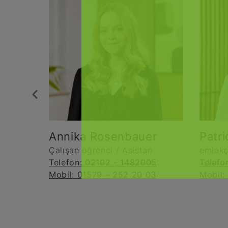
Annika Rosenbauer
Patr
Çalışan öğrenci / Asistan
emlakç
Telefon: 02102 - 1482005
Telefo
Mobil: 01579 – 252 20 03
Mobil: