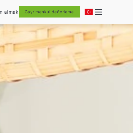
ın almak
Gayrimenkul değerleme