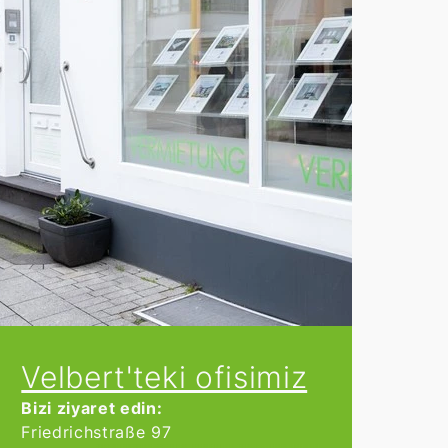
Velbert'teki ofisimiz
Bizi ziyaret edin:
Friedrichstraße 97