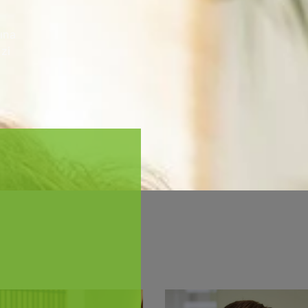
ına
izi