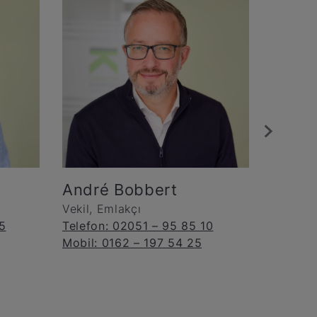
Nicol
Behr
Emlakçı
Mobil: 
André Bobbert
Vekil, Emlakçı
5
Telefon: 02051 – 95 85 10
Mobil: 0162 – 197 54 25