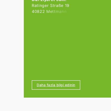
Ratinger Straße 19
40822 Mettmann
Tel.
02104 4939310
Çalışma saatleri:
Bireysel randevu ile.
Daha fazla bilgi edinin