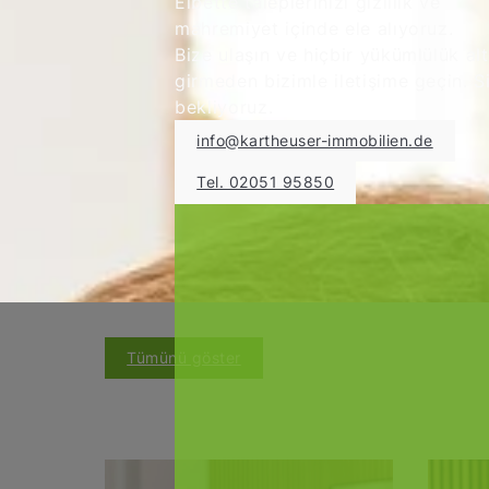
Elbette taleplerinizi gizlilik ve
mahremiyet içinde ele alıyoruz.
Bize ulaşın ve hiçbir yükümlülük alt
girmeden bizimle iletişime geçin. S
bekliyoruz.
info@kartheuser-immobilien.de
Tel. 02051 95850
Tümünü göster