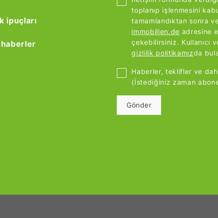
toplanıp işlenmesini kab
k ipuçları
tamamlandıktan sonra veri
immobilien.de
adresine e
çekebilirsiniz. Kullanıcı ve
e haberler
gizlilik politikamız
da bula
Haberler, teklifler ve dah
(İstediğiniz zaman abonel
Gönder