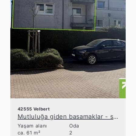
42555 Velbert
Mutluluğa giden basamaklar - sakin bir konumda bulunan çekici daire
Yaşam alanı
Oda
ca. 61 m²
2