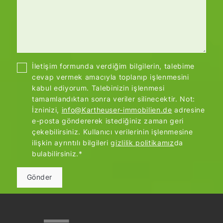
İletişim formunda verdiğim bilgilerin, talebime
cevap vermek amacıyla toplanıp işlenmesini
kabul ediyorum. Talebinizin işlenmesi
tamamlandıktan sonra veriler silinecektir. Not:
İzninizi,
info@Kartheuser-immobilien.de
adresine
e-posta göndererek istediğiniz zaman geri
çekebilirsiniz. Kullanıcı verilerinin işlenmesine
ilişkin ayrıntılı bilgileri
gizlilik politikamız
da
bulabilirsiniz.*
Gönder