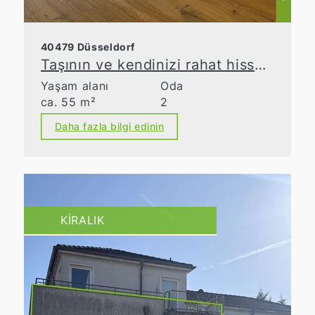
40479 Düsseldorf
Taşının ve kendinizi rahat hissedin – balkonlu, modern bir şekilde yenilenmiş daire
Yaşam alanı
Oda
ca. 55 m²
2
Daha fazla bilgi edinin
KIRALIK