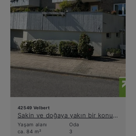
42549 Velbert
Sakin ve doğaya yakın bir konumda, balkonlu şirin dubleks daire
Yaşam alanı
Oda
ca. 84 m²
3