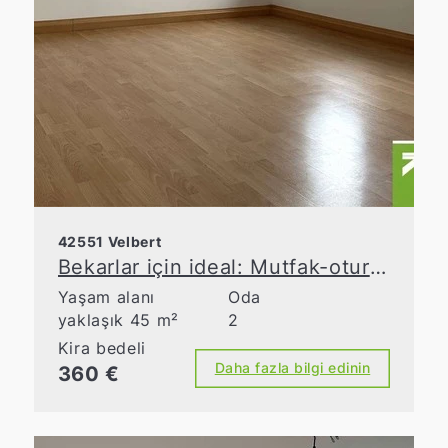
42551 Velbert
Bekarlar için ideal: Mutfak-oturma odası ve bahçesi olan şirin daire
Yaşam alanı
Oda
yaklaşık 45 m²
2
Kira bedeli
Daha fazla bilgi edinin
360 €