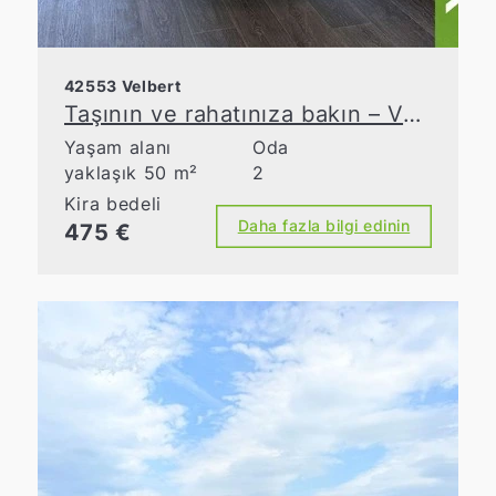
42553 Velbert
Taşının ve rahatınıza bakın – Velbert-Neviges’te tamamen mobilyalı eski bir apartman dairesi
Yaşam alanı
Oda
yaklaşık 50 m²
2
Kira bedeli
Daha fazla bilgi edinin
475 €