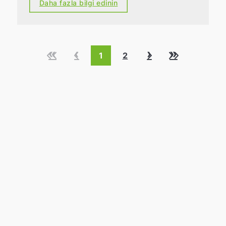
Daha fazla bilgi edinin
«
‹
›
»
1
2