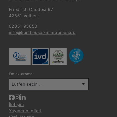
Friedrich Caddesi 97
42551 Velbert
02051 95850
info@kartheuser-immobilien.de
Emlak arama:
Lütfen seçin ...
İletişim
Yayıncı bilgileri
Veri koruma