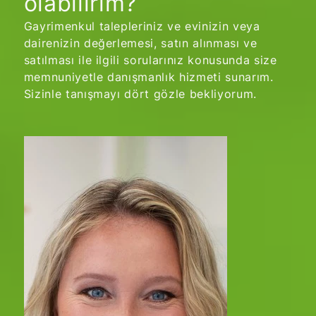
olabilirim?
Gayrimenkul talepleriniz ve evinizin veya
dairenizin değerlemesi, satın alınması ve
satılması ile ilgili sorularınız konusunda size
memnuniyetle danışmanlık hizmeti sunarım.
Sizinle tanışmayı dört gözle bekliyorum.