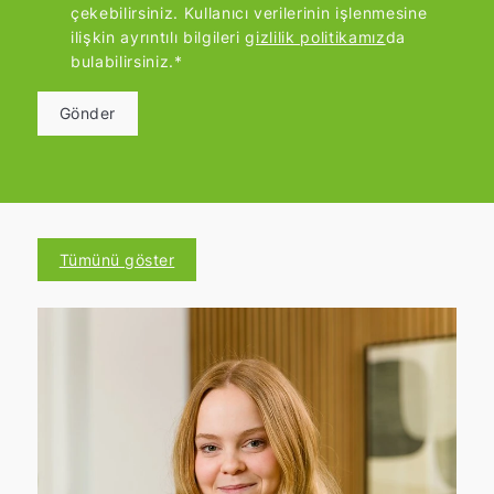
çekebilirsiniz. Kullanıcı verilerinin işlenmesine
ilişkin ayrıntılı bilgileri
gizlilik politikamız
da
bulabilirsiniz.*
Gönder
Tümünü göster