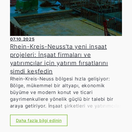
07.10.2025
Rhein-Kreis-Neuss'ta yeni inşaat
projeleri: İnşaat firmaları ve
yatırımcılar için yatırım fırsatlarını
şimdi keşfedin
Rhein-Kreis-Neuss bölgesi hızla gelişiyor:
Bölge, mükemmel bir altyapı, ekonomik
büyüme ve modern konut ve ticari
gayrimenkullere yönelik güçlü bir talebi bir
araya getiriyor. İnşaat şirketleri ve yatırımcılar
için şu anda heyecan verici yatırım fırsatları
ortaya çıkıyor. İster apartman daireleri, ister
Daha fazla bilgi edinin
müstakil evler, ister geniş ticari projeler olsun,