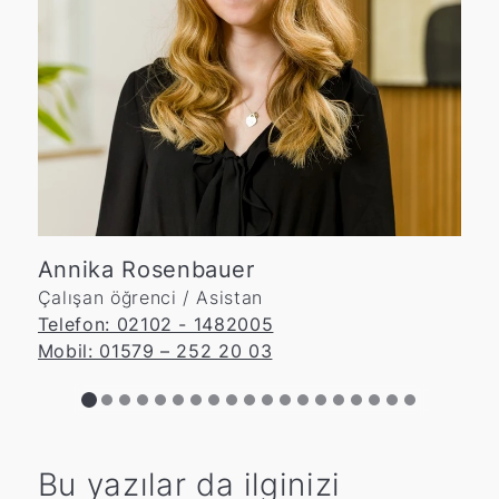
Annika Rosenbauer
Çalışan öğrenci / Asistan
e
Telefon: 02102 - 1482005
T
Mobil: 01579 – 252 20 03
M
Bu yazılar da ilginizi