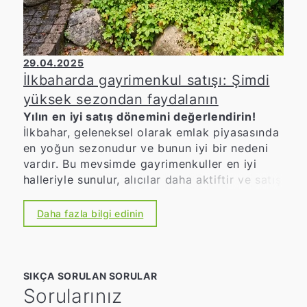
29.04.2025
İlkbaharda gayrimenkul satışı: Şimdi
yüksek sezondan faydalanın
Yılın en iyi satış dönemini değerlendirin!
İlkbahar, geleneksel olarak emlak piyasasında
en yoğun sezonudur ve bunun iyi bir nedeni
vardır. Bu mevsimde gayrimenkuller en iyi
halleriyle sunulur, alıcılar daha aktiftir ve satış
süreleri daha kısadır. Velbert, Ratingen ve
Mettmann'daki yerel emlak uzmanınız olarak,
Daha fazla bilgi edinin
bu en uygun satış dönemini en iyi şekilde
değerlendirmenize yardımcı oluyoruz.
SIKÇA SORULAN SORULAR
Sorularınız