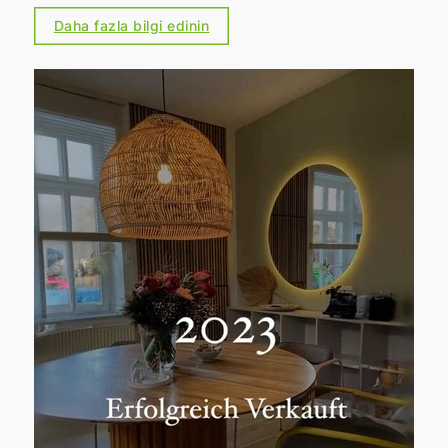
Siz de gayrimenkulünüzü satmak mı
Daha fazla bilgi edinin
istiyorsunuz?
Bizimle iletişime geçin –
başarılı bir satış için size memnuniyetle
destek oluruz!