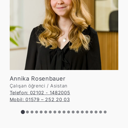
Annika Rosenbauer
Çalışan öğrenci / Asistan
e
Telefon: 02102 - 1482005
T
Mobil: 01579 – 252 20 03
M