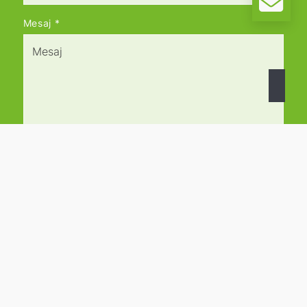
Mesaj
*
İletişim formunda verdiğim bilgilerin, talebime
cevap vermek amacıyla toplanıp işlenmesini
kabul ediyorum. Talebinizin işlenmesi
tamamlandıktan sonra veriler silinecektir. Not:
İzninizi,
info@Kartheuser-immobilien.de
adresine
e-posta göndererek istediğiniz zaman geri
çekebilirsiniz. Kullanıcı verilerinin işlenmesine
ilişkin ayrıntılı bilgileri
gizlilik politikamız
da