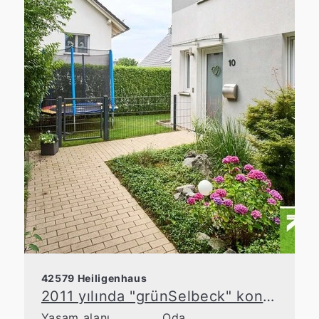
42579 Heiligenhaus
2011 yılında "grünSelbeck" konut bölgesinde inşa edilen sıra ev
Yaşam alanı
Oda