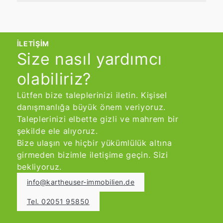
Nem hasarı veya eksik inşaat ruhsatı
tamamlanmasının ardından noter
gibi ilgili kusurlar veya hasarlar
randevusu alın.
gizlenmemelidir. Bu tür bilgilerin kasıtlı
Gayrimenkulü alıcıya teslim edin:
olarak gizlenmesi, tazminat taleplerine
Satın alma bedelinin tamamı
İLETIŞIM
ve hatta satın alma sözleşmesinin
Size nasıl yardımcı
ödendikten sonra, teslim tarihi
feshine yol açabilir.
kaydedilir.
olabiliriz?
Lütfen bize taleplerinizi iletin. Kişisel
danışmanlığa büyük önem veriyoruz.
Taleplerinizi elbette gizli ve mahrem bir
şekilde ele alıyoruz.
Bize ulaşın ve hiçbir yükümlülük altına
girmeden bizimle iletişime geçin. Sizi
bekliyoruz.
info@kartheuser-immobilien.de
Tel. 02051 95850