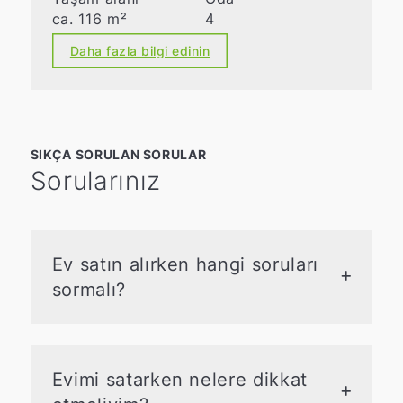
ca. 116 m²
4
Daha fazla bilgi edinin
SIKÇA SORULAN SORULAR
Sorularınız
Ev satın alırken hangi soruları
sormalı?
Ev satın alırken, bina yapısı, enerji
verimliliği modernizasyonu ihtiyacı, olası
hasarlar veya kusurlar, çatı, ısıtma, sıhhi
Evimi satarken nelere dikkat
tesisat ve elektrik tesisatının durumu