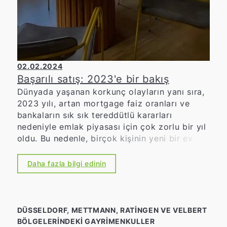
02.02.2024
Başarılı satış: 2023'e bir bakış
Dünyada yaşanan korkunç olayların yanı sıra,
2023 yılı, artan mortgage faiz oranları ve
bankaların sık sık tereddütlü kararları
nedeniyle emlak piyasası için çok zorlu bir yıl
oldu. Bu nedenle, birçok kişinin yeni bir ev
sahibi olma yolunda onlara eşlik edebilmiş
olmaktan büyük gurur duyuyoruz.
Daha fazla bilgi edinin
DÜSSELDORF, METTMANN, RATINGEN VE VELBERT
BÖLGELERINDEKI GAYRIMENKULLER