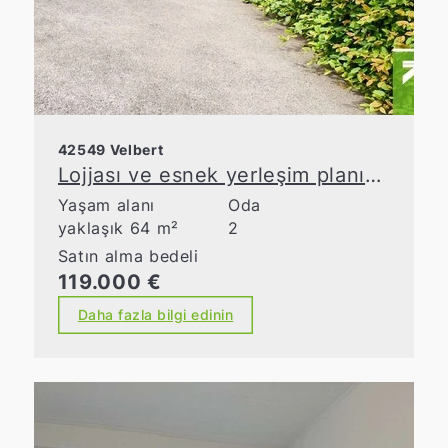
42549 Velbert
Lojjası ve esnek yerleşim planına sahip bakımlı apartman dairesi
Yaşam alanı
Oda
yaklaşık 64 m²
2
Satın alma bedeli
119.000 €
Daha fazla bilgi edinin