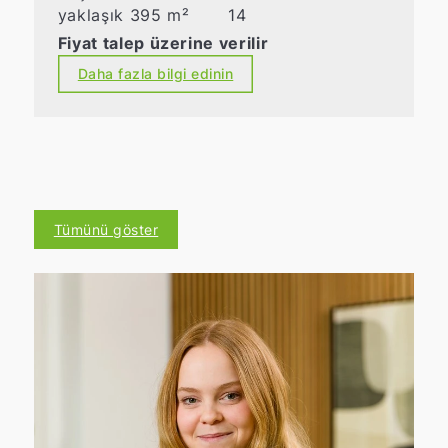
yaklaşık 395 m²
14
Fiyat talep üzerine verilir
Daha fazla bilgi edinin
Tümünü göster
e
T
M