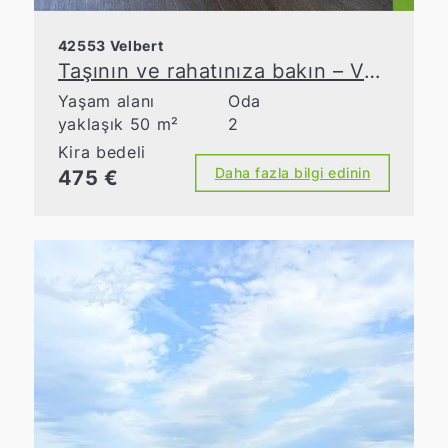
42553 Velbert
Taşının ve rahatınıza bakın – Velbert-Neviges’te tamamen mobilyalı eski bir apartman dairesi
Yaşam alanı
Oda
yaklaşık 50 m²
2
Kira bedeli
Daha fazla bilgi edinin
475 €