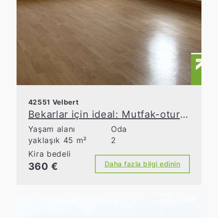
42551 Velbert
Bekarlar için ideal: Mutfak-oturma odası ve bahçesi olan şirin daire
Yaşam alanı
Oda
yaklaşık 45 m²
2
Kira bedeli
Daha fazla bilgi edinin
360 €