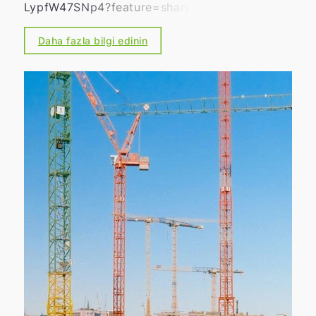
LypfW47SNp4?feature=share
Daha fazla bilgi edinin