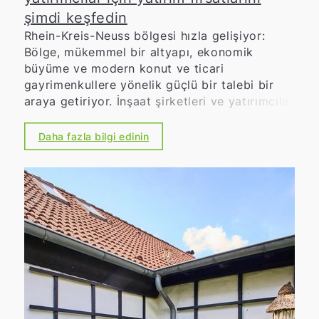
şimdi keşfedin
Rhein-Kreis-Neuss bölgesi hızla gelişiyor:
Bölge, mükemmel bir altyapı, ekonomik
büyüme ve modern konut ve ticari
gayrimenkullere yönelik güçlü bir talebi bir
araya getiriyor. İnşaat şirketleri ve yatırımcılar
için şu anda heyecan verici yatırım fırsatları
ortaya çıkıyor. İster apartman daireleri, ister
Daha fazla bilgi edinin
müstakil evler, ister geniş ticari projeler olsun,
yeni inşaat projeleri cazip sermaye
yatırımlarıdır ve yenilikçi proje geliştirmeleri
için alan sunar.