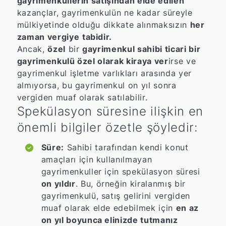
gayrimenkullerin satışından elde edilen
kazançlar, gayrimenkulün ne kadar süreyle
mülkiyetinde olduğu dikkate alınmaksızın
her
zaman vergiye
tabidir.
Ancak,
özel
bir
gayrimenkul sahibi ticari bir
gayrimenkulü özel olarak kiraya ver
irse ve
gayrimenkul işletme varlıkları arasında yer
almıyorsa, bu gayrimenkul on yıl sonra
vergiden muaf olarak satılabilir.
Spekülasyon süresine ilişkin en
önemli bilgiler özetle şöyledir:
Süre:
Sahibi tarafından kendi konut
amaçları için kullanılmayan
gayrimenkuller için spekülasyon süresi
on yıldır
. Bu, örneğin kiralanmış bir
gayrimenkulü, satış gelirini vergiden
muaf olarak elde edebilmek için
en az
on yıl boyunca elinizde tutmanız