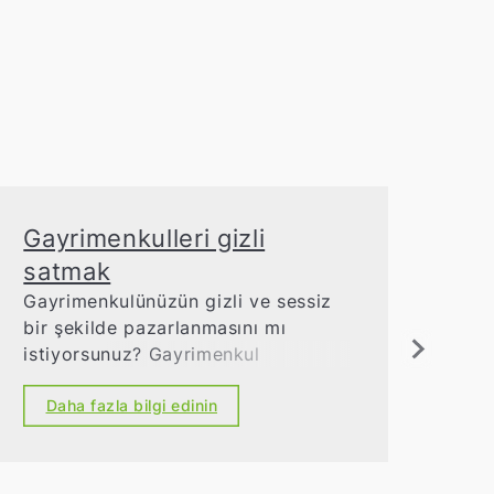
Gayrimenkulleri gizli
Tic
satmak
Uzm
yürü
Gayrimenkulünüzün gizli ve sessiz
bir
bir şekilde pazarlanmasını mı
sahi
istiyorsunuz? Gayrimenkul
D
pazarlamasıyla ilgili tüm sorularınız
için doğru adres biziz. Gizliliğimize
Daha fazla bilgi edinin
ve mükemmel bağlantılarımıza
güvenebilirsiniz.