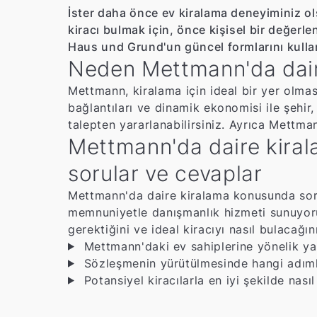
İster daha önce ev kiralama deneyiminiz olsu
kiracı bulmak için, önce kişisel bir değerl
Haus und Grund'un güncel formlarını kullan
Neden Mettmann'da daire 
Mettmann, kiralama için ideal bir yer olma
bağlantıları ve dinamik ekonomisi ile şehir,
talepten yararlanabilirsiniz. Ayrıca Mettma
Mettmann'da daire kirala
sorular ve cevaplar
Mettmann'da daire kiralama konusunda sorula
memnuniyetle danışmanlık hizmeti sunuyoruz.
gerektiğini ve ideal kiracıyı nasıl bulacağın
Mettmann'daki ev sahiplerine yönelik yasa
Sözleşmenin yürütülmesinde hangi adımla
Potansiyel kiracılarla en iyi şekilde nasıl