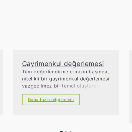
k
Gayrimenkul değerlemesi
Tüm değerlendirmelerinizin başında,
nitelikli bir gayrimenkul değerlemesi
vazgeçilmez bir temel oluşturur.
Uzman denetçilerimiz,
gayrimenkulünüzün piyasa değerini
Daha fazla bilgi edinin
hassas ve profesyonel bir şekilde
belirler, size başarılı bir teklif fiyatı
önerir ve kapsamlı piyasa değeri
raporları hazırlar.