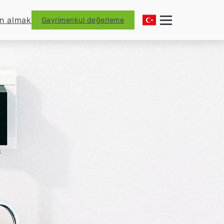
ın almak
Gayrimenkul değerleme