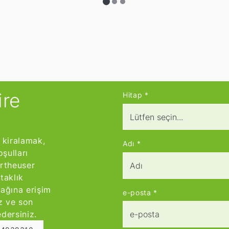
ire
Hitap
*
.
e kiralamak,
Adı
*
şulları
artheuser
taklık
 ağına erişim
e-posta
*
z ve son
dersiniz.