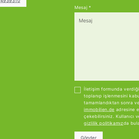
4 4939310
Mesaj
*
İletişim formunda verdiğ
toplanıp işlenmesini kab
tamamlandıktan sonra veri
immobilien.de
adresine e
çekebilirsiniz. Kullanıcı ve
gizlilik politikamız
da bula
Gönder