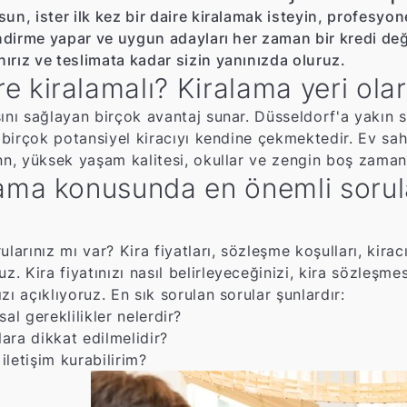
n, ister ilk kez bir daire kiralamak isteyin, profesyone
endirme yapar ve uygun adayları her zaman bir kredi değe
ırız ve teslimata kadar sizin yanınızda oluruz.
kiralamalı? Kiralama yeri olara
sını sağlayan birçok avantaj sunar. Düsseldorf'a yakın
 birçok potansiyel kiracıyı kendine çekmektedir. Ev sahib
nn, yüksek yaşam kalitesi, okullar ve zengin boş zaman 
ma konusunda en önemli sorular
rınız mı var? Kira fiyatları, sözleşme koşulları, kirac
 Kira fiyatınızı nasıl belirleyeceğinizi, kira sözleşme
ızı açıklıyoruz. En sık sorulan sorular şunlardır:
l gereklilikler nelerdir?
ra dikkat edilmelidir?
 iletişim kurabilirim?