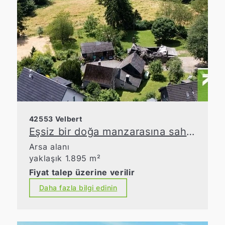
42553 Velbert
Eşsiz bir doğa manzarasına sahip, pastoral bir konumda yer alan geniş inşaat arsası
Arsa alanı
yaklaşık 1.895 m²
Fiyat talep üzerine verilir
Daha fazla bilgi edinin