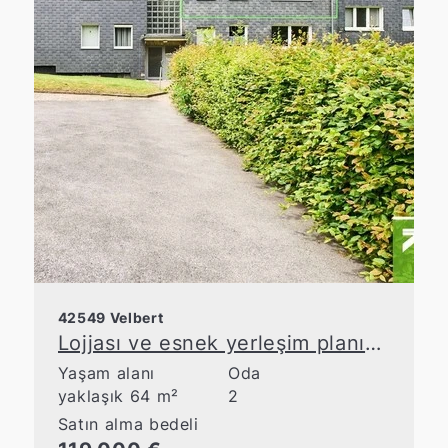
42549 Velbert
Lojjası ve esnek yerleşim planına sahip bakımlı apartman dairesi
Yaşam alanı
Oda
yaklaşık 64 m²
2
Satın alma bedeli