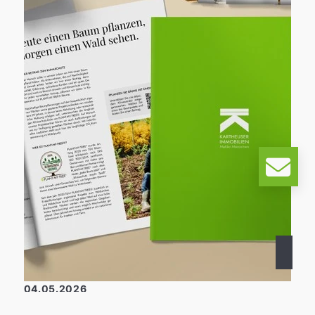
sayıda gönüllü, sponsor ve destekçiyle
birlikte, insanları bir araya getiren ve aynı
zamanda önemli sosyal projeleri destekleyen
bir etkinlik daha düzenlendi. Etkinliğin
sonucundan özellikle memnunuz: Toplamda,
bölgedeki sosyal kurumlar ve projeler için
yaklaşık 20.000 Euro toplanabildi. Bu
destekten, diğerlerinin yanı sıra Wülfrather
Tafel, Gençlik Kızılhaçı, WIR-Haus, DRK-
Kindergarten Farbenfroh ve Lions Hilfswerk
Mettmann-Wülfrath yararlanacak. 19.
Schweinelauf'un başarısına katkıda bulunan
tüm organizatörlere, gönüllülere, koşuculara
ve izleyicilere içtenlikle teşekkür ederiz. Bu
etkinliği desteklemiş olmaktan gurur
duyuyoruz ve şimdiden gelecek yılki
yıldönümü etkinliği olan 20. Schweinelauf'u
sabırsızlıkla bekliyoruz.
04.05.2026
Arka planlar, içgörüler, perspektifler –