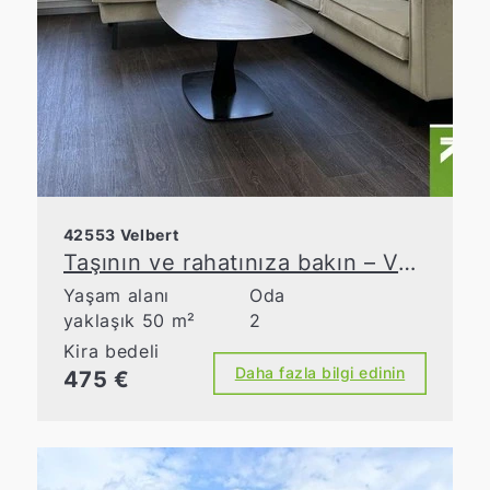
42553 Velbert
Taşının ve rahatınıza bakın – Velbert-Neviges’te tamamen mobilyalı eski bir apartman dairesi
Yaşam alanı
Oda
yaklaşık 50 m²
2
Kira bedeli
Daha fazla bilgi edinin
475 €