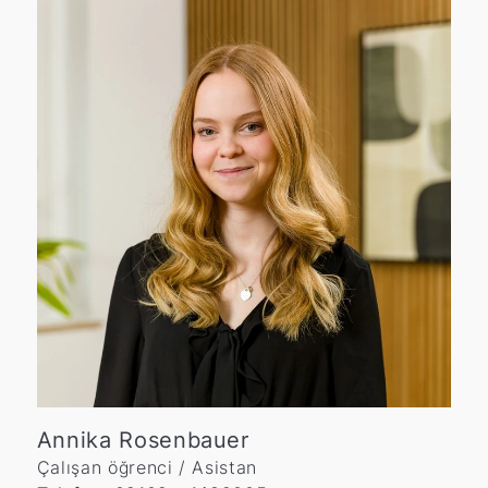
e
T
M
Annika Rosenbauer
Çalışan öğrenci / Asistan