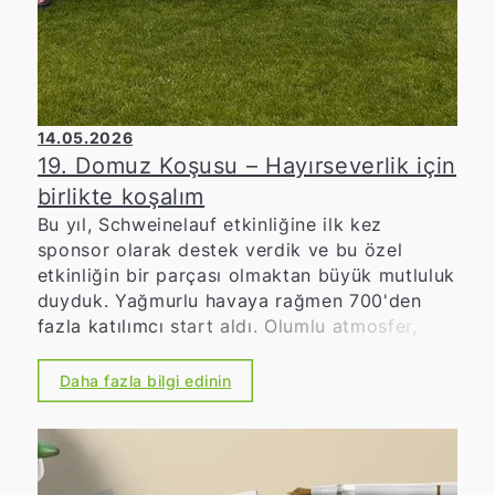
14.05.2026
19. Domuz Koşusu – Hayırseverlik için
birlikte koşalım
Bu yıl, Schweinelauf etkinliğine ilk kez
sponsor olarak destek verdik ve bu özel
etkinliğin bir parçası olmaktan büyük mutluluk
duyduk. Yağmurlu havaya rağmen 700'den
fazla katılımcı start aldı. Olumlu atmosfer,
büyük bağlılık ve tüm katılımcıların yüksek
motivasyonu, Schweinelauf'un bölgede ne
Daha fazla bilgi edinin
kadar önemli bir yere sahip olduğunu
etkileyici bir şekilde gösterdi. Schweinelauf,
uzun yıllardır topluluk, dayanışma ve sosyal
bağlılığın simgesi olmuştur. Lions Kulübü, çok