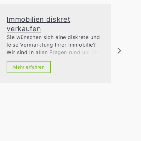
Immobilien diskret
Ge
verkaufen
Uns
ein
Sie wünschen sich eine diskrete und
Kno
leise Vermarktung Ihrer Immobilie?
Bet
Wir sind in allen Fragen rund um die
Tra
M
Immobilienvermarktung der richtige
Ansprechpartner. Vertrauen Sie
Mehr erfahren
unserer Diskretion und unseren
exzellenten Kontakten.