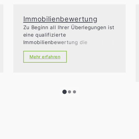
Immobilienbewertung
Zu Beginn all Ihrer Überlegungen ist
eine qualifizierte
Immobilienbewertung die
unerlässliche Basis. Präzise und
fachkundig ermitteln unsere
Mehr erfahren
sachverständigen Prüfer den
Verkehrswert Ihrer Immobilie,
schlagen Ihnen einen
erfolgsversprechenden
Angebotspreis vor und erstellen
umfangreiche
Verkehrswertgutachten.