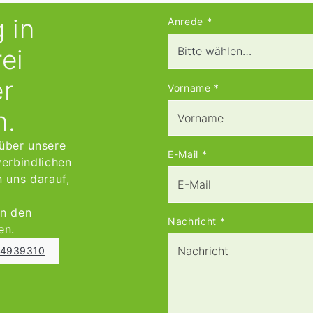
 in
Anrede
*
ei
er
Vorname
*
n.
über unsere
E-Mail
*
verbindlichen
 uns darauf,
en den
Nachricht
*
en.
4 4939310