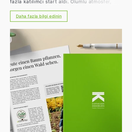
fazla katılımcı start aldı. Olumlu atmosfer,
büyük bağlılık ve tüm katılımcıların yüksek
motivasyonu, Schweinelauf'un bölgede ne
Daha fazla bilgi edinin
kadar önemli bir yere sahip olduğunu
etkileyici bir şekilde gösterdi. Schweinelauf,
uzun yıllardır topluluk, dayanışma ve sosyal
bağlılığın simgesi olmuştur. Lions Kulübü, çok
sayıda gönüllü, sponsor ve destekçiyle
birlikte, insanları bir araya getiren ve aynı
zamanda önemli sosyal projeleri destekleyen
bir etkinlik daha düzenlendi. Etkinliğin
sonucundan özellikle memnunuz: Toplamda,
bölgedeki sosyal kurumlar ve projeler için
yaklaşık 20.000 Euro toplanabildi. Bu
destekten, diğerlerinin yanı sıra Wülfrather
Tafel, Gençlik Kızılhaçı, WIR-Haus, DRK-
Kindergarten Farbenfroh ve Lions Hilfswerk
Mettmann-Wülfrath yararlanacak. 19.
Schweinelauf'un başarısına katkıda bulunan
tüm organizatörlere, gönüllülere, koşuculara