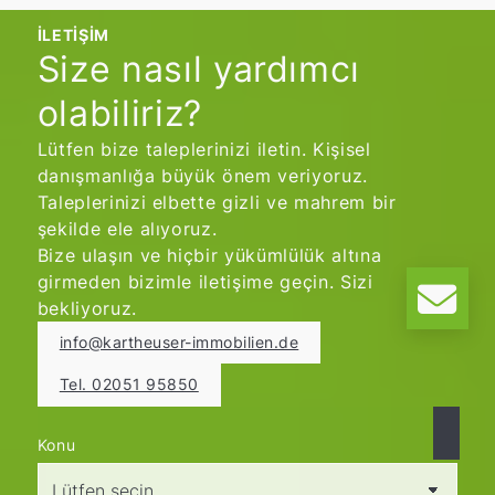
pratik olarak uygulandı. Bu süreçte sadece
İLETIŞIM
teoriye odaklanılmadı, aynı zamanda aktif
Size nasıl yardımcı
katılım ve önlemlerin güvenli bir şekilde
uygulanmasına da önem verildi.
olabiliriz?
Lütfen bize taleplerinizi iletin. Kişisel
danışmanlığa büyük önem veriyoruz.
Taleplerinizi elbette gizli ve mahrem bir
şekilde ele alıyoruz.
Bize ulaşın ve hiçbir yükümlülük altına
girmeden bizimle iletişime geçin. Sizi
bekliyoruz.
info@kartheuser-immobilien.de
Tel. 02051 95850
Konu