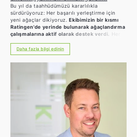
Bu yıl da taahhüdümüzü kararlılıkla
sürdürüyoruz: Her başarılı yerleştirme için
yeni ağaçlar dikiyoruz.
Ekibimizin bir kısmı
Ratingen'de yerinde bulunarak ağaçlandırma
çalışmalarına aktif olarak destek verdi.
Her
insan hayatı boyunca en az bir ağaç
dikmelidir. Sürdürülebilirliğe ve çevre bilincine
Daha fazla bilgi edinin
büyük önem veren bir şirket olarak, aktif
olarak katkıda bulunmak istiyoruz. Çünkü
kalite, deneyim, memnun müşteriler – ve iyi
hissetmek – bizim için birbirinden ayrılamaz
bir bütün oluşturur. Bu sadece günlük işlerimiz
için değil, aynı zamanda çevre ve iklim
koruma için de geçerlidir. 👉 Bu nedenle,
ortağımız PLANT-MY-TREE® ile birlikte,
aracılık ettiğimiz her sözleşme için yeni bir
ağaç dikiyoruz.