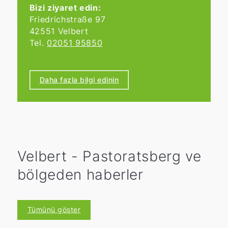
Bizi ziyaret edin:
Friedrichstraße 97
42551 Velbert
Tel.
02051 95850
Çalışma saatleri
Pazartesi'den Cuma'ya 9:00 ile 18:00
Daha fazla bilgi edinin
saatleri arasında hizmetinizdeyiz.
Velbert - Pastoratsberg ve
bölgeden haberler
Tümünü göster