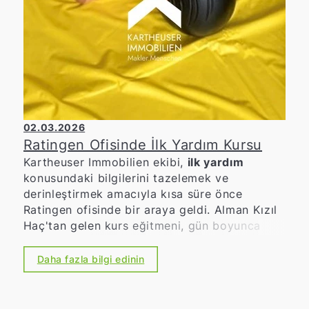
02.03.2026
Ratingen Ofisinde İlk Yardım Kursu
Kartheuser Immobilien ekibi,
ilk yardım
konusundaki bilgilerini tazelemek ve
derinleştirmek amacıyla kısa süre önce
Ratingen ofisinde bir araya geldi. Alman Kızıl
Haç'tan gelen kurs eğitmeni, gün boyunca
büyük bir uzmanlık ve pratiklik sergiledi. 🩺
Pratik, bilgilendirici ve aktif
Stabil yan
Daha fazla bilgi edinin
pozisyonundan kalp-akciğer canlandırmasına
ve acil durumlarda doğru davranışlara kadar
önemli ilk yardım önlemleri tekrar edildi ve