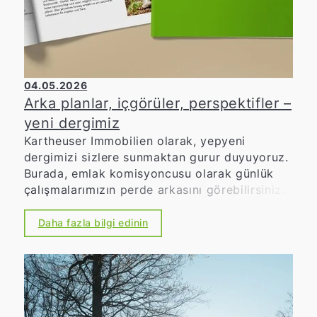
ve izleyicilere içtenlikle teşekkür ederiz. Bu
etkinliği desteklemiş olmaktan gurur
duyuyoruz ve şimdiden gelecek yılki
yıldönümü etkinliği olan 20. Schweinelauf'u
sabırsızlıkla bekliyoruz.
04.05.2026
Arka planlar, içgörüler, perspektifler –
yeni dergimiz
Kartheuser Immobilien olarak, yepyeni
dergimizi sizlere sunmaktan gurur duyuyoruz.
Burada, emlak komisyoncusu olarak günlük
çalışmalarımızın perde arkasını görebilirsiniz.
Daha fazla bilgi edinin