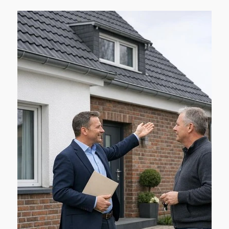
konut hem de ticari gayrimenkul alanında
profesyonel danışmanlık, şeffaf süreçler ve
müşterilerine kişisel destek sunmaya
odaklanmaktadır. Ayrıca, uzun yıllardır
Düsseldorf Ticaret ve Sanayi Odası'nın
kurullarında gönüllü olarak uzmanlığını
paylaşmakta ve böylece bölgesel ekonominin
güçlendirilmesine önemli bir katkı
sağlamaktadır. IHK, kendisine sürekli bağlılığı
için teşekkür eder ve 45. yaş gününü
içtenlikle kutlar.