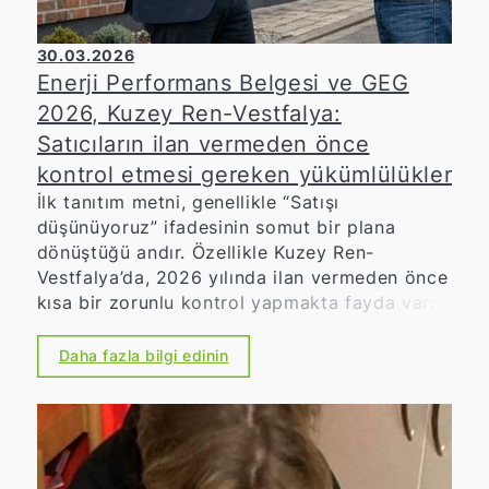
30.03.2026
Enerji Performans Belgesi ve GEG
2026, Kuzey Ren-Vestfalya:
Satıcıların ilan vermeden önce
kontrol etmesi gereken yükümlülükler
İlk tanıtım metni, genellikle “Satışı
düşünüyoruz” ifadesinin somut bir plana
dönüştüğü andır. Özellikle Kuzey Ren-
Vestfalya’da, 2026 yılında ilan vermeden önce
kısa bir zorunlu kontrol yapmakta fayda var:
Zira enerji sertifikası ve Bina Enerji Yasası’nın
(GEG) hükümleri, sadece ileride yapılacak
Daha fazla bilgi edinin
gezileri değil, gayrimenkul ilanını da etkiliyor.
Bu konuda titiz davrananlar, gereksiz
gecikmeleri, sorgulamaları ve yasal riskleri
önler.