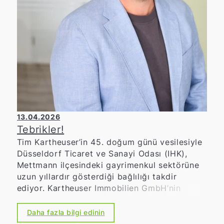
13.04.2026
Tebrikler!
Tim Kartheuser’in 45. doğum günü vesilesiyle
Düsseldorf Ticaret ve Sanayi Odası (IHK),
Mettmann ilçesindeki gayrimenkul sektörüne
uzun yıllardır gösterdiği bağlılığı takdir
ediyor. Kartheuser Immobilien GmbH’nin
yönetici ortağı olarak, sağlam piyasa bilgisi,
girişimci güvenilirliği ve bölgeye olan güçlü
Daha fazla bilgi edinin
bağlılığıyla tanınıyor. Şirketiyle birlikte, hem