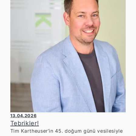
koruma için de geçerlidir. 👉 Bu nedenle,
ortağımız PLANT-MY-TREE® ile birlikte,
aracılık ettiğimiz her sözleşme için yeni bir
ağaç dikiyoruz.
13.04.2026
Tebrikler!
Tim Kartheuser’in 45. doğum günü vesilesiyle