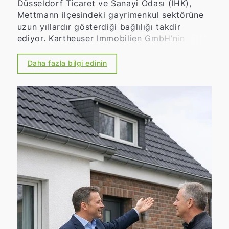
Düsseldorf Ticaret ve Sanayi Odası (IHK),
Mettmann ilçesindeki gayrimenkul sektörüne
uzun yıllardır gösterdiği bağlılığı takdir
ediyor. Kartheuser Immobilien GmbH’nin
yönetici ortağı olarak, sağlam piyasa bilgisi,
girişimci güvenilirliği ve bölgeye olan güçlü
Daha fazla bilgi edinin
bağlılığıyla tanınıyor. Şirketiyle birlikte, hem
konut hem de ticari gayrimenkul alanında
profesyonel danışmanlık, şeffaf süreçler ve
müşterilerine kişisel destek sunmaya
odaklanmaktadır. Ayrıca, uzun yıllardır
Düsseldorf Ticaret ve Sanayi Odası'nın
kurullarında gönüllü olarak uzmanlığını
paylaşmakta ve böylece bölgesel ekonominin
güçlendirilmesine önemli bir katkı
sağlamaktadır. IHK, kendisine sürekli bağlılığı
için teşekkür eder ve 45. yaş gününü
içtenlikle kutlar.