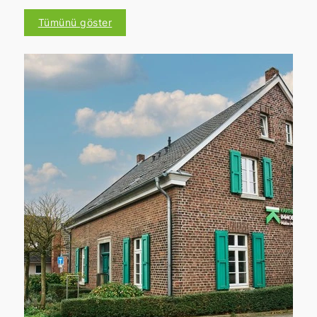
Duvarları boyamak veya bahçeyi
müzakerelerle belirlenir. Burada,
güzelleştirmek gibi küçük yenileme
Tümünü göster
gayrimenkulünüzün sunumu ve
çalışmaları, Mettmann'daki
mevcut piyasa durumu önemli bir rol
gayrimenkulünüzün değerini
oynar.
artırabilir ve satış şansını artırabilir.
İpucu:
Mettmann'daki
İlan masrafları:
gayrimenkulünüzün fiyatının piyasa
Mettmann'daki evinizi özel olarak
koşullarına uygun olduğundan emin
satıyorsanız, emlak portalları,
olmak mı istiyorsunuz?
Kartheuser
profesyonel fotoğraflar veya tanıtım
Immobilien
, ayrıntılı bir değer belirleme
broşürü tasarımı için masraflar
ile size yardımcı olur ve tüm satış süreci
ortaya çıkabilir.
boyunca size eşlik eder.
İpucu:
Kartheuser Immobilien'in
deneyimli emlakçılar, tüm satış süreci
boyunca size eşlik eder ve gereksiz
masrafları önlemenize yardımcı olur.
Desteğimizle, Mettmann'daki evinizi
başarılı ve yasal olarak güvenli bir
şekilde satabilirsiniz.