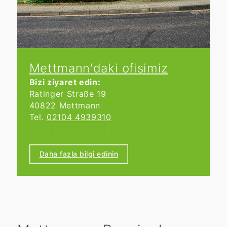
Mettmann'daki ofisimiz
Bizi ziyaret edin:
Ratinger Straße 19
40822 Mettmann
Tel.
02104 4939310
Çalışma saatleri:
Bireysel randevu ile.
Daha fazla bilgi edinin