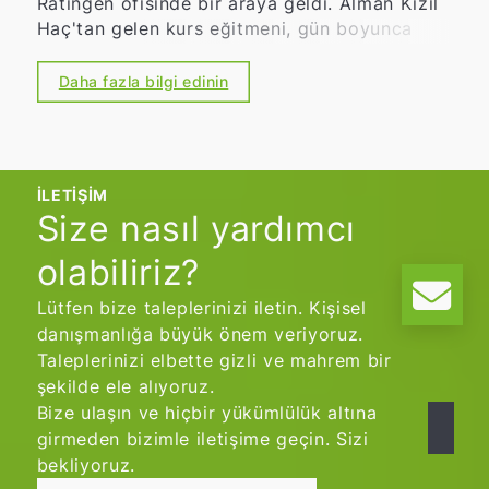
Ratingen ofisinde bir araya geldi. Alman Kızıl
Haç'tan gelen kurs eğitmeni, gün boyunca
büyük bir uzmanlık ve pratiklik sergiledi. 🩺
Pratik, bilgilendirici ve aktif
Stabil yan
Daha fazla bilgi edinin
pozisyonundan kalp-akciğer canlandırmasına
ve acil durumlarda doğru davranışlara kadar
önemli ilk yardım önlemleri tekrar edildi ve
pratik olarak uygulandı. Bu süreçte sadece
İLETIŞIM
teoriye odaklanılmadı, aynı zamanda aktif
Size nasıl yardımcı
katılım ve önlemlerin güvenli bir şekilde
uygulanmasına da önem verildi.
olabiliriz?
Lütfen bize taleplerinizi iletin. Kişisel
danışmanlığa büyük önem veriyoruz.
Taleplerinizi elbette gizli ve mahrem bir
şekilde ele alıyoruz.
Bize ulaşın ve hiçbir yükümlülük altına
girmeden bizimle iletişime geçin. Sizi
bekliyoruz.