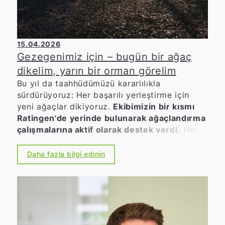
15.04.2026
Gezegenimiz için – bugün bir ağaç
dikelim, yarın bir orman görelim
Bu yıl da taahhüdümüzü kararlılıkla
sürdürüyoruz: Her başarılı yerleştirme için
yeni ağaçlar dikiyoruz.
Ekibimizin bir kısmı
Ratingen'de yerinde bulunarak ağaçlandırma
çalışmalarına aktif olarak destek verdi.
Her
insan hayatı boyunca en az bir ağaç
dikmelidir. Sürdürülebilirliğe ve çevre bilincine
Daha fazla bilgi edinin
büyük önem veren bir şirket olarak, aktif
olarak katkıda bulunmak istiyoruz. Çünkü
kalite, deneyim, memnun müşteriler – ve iyi
hissetmek – bizim için birbirinden ayrılamaz
bir bütün oluşturur. Bu sadece günlük işlerimiz
için değil, aynı zamanda çevre ve iklim