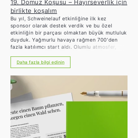
19. Domuz Koşusu – Hayırseverlik için
birlikte koşalım
Bu yıl, Schweinelauf etkinliğine ilk kez
sponsor olarak destek verdik ve bu özel
etkinliğin bir parçası olmaktan büyük mutluluk
duyduk. Yağmurlu havaya rağmen 700'den
fazla katılımcı start aldı. Olumlu atmosfer,
büyük bağlılık ve tüm katılımcıların yüksek
motivasyonu, Schweinelauf'un bölgede ne
Daha fazla bilgi edinin
kadar önemli bir yere sahip olduğunu
etkileyici bir şekilde gösterdi. Schweinelauf,
uzun yıllardır topluluk, dayanışma ve sosyal
bağlılığın simgesi olmuştur. Lions Kulübü, çok
sayıda gönüllü, sponsor ve destekçiyle
birlikte, insanları bir araya getiren ve aynı
zamanda önemli sosyal projeleri destekleyen
bir etkinlik daha düzenlendi. Etkinliğin
sonucundan özellikle memnunuz: Toplamda,
bölgedeki sosyal kurumlar ve projeler için