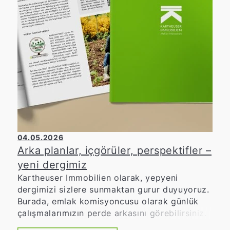
yaklaşık 20.000 Euro toplanabildi. Bu
destekten, diğerlerinin yanı sıra Wülfrather
Tafel, Gençlik Kızılhaçı, WIR-Haus, DRK-
Kindergarten Farbenfroh ve Lions Hilfswerk
Mettmann-Wülfrath yararlanacak. 19.
Schweinelauf'un başarısına katkıda bulunan
tüm organizatörlere, gönüllülere, koşuculara
ve izleyicilere içtenlikle teşekkür ederiz. Bu
etkinliği desteklemiş olmaktan gurur
duyuyoruz ve şimdiden gelecek yılki
yıldönümü etkinliği olan 20. Schweinelauf'u
sabırsızlıkla bekliyoruz.
04.05.2026
Arka planlar, içgörüler, perspektifler –
yeni dergimiz
Kartheuser Immobilien olarak, yepyeni
dergimizi sizlere sunmaktan gurur duyuyoruz.
Burada, emlak komisyoncusu olarak günlük
çalışmalarımızın perde arkasını görebilirsiniz.