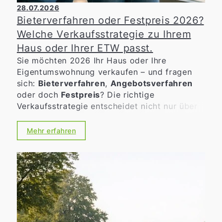
28.07.2026
Bieterverfahren oder Festpreis 2026?
Welche Verkaufsstrategie zu Ihrem
Haus oder Ihrer ETW passt.
Sie möchten 2026 Ihr Haus oder Ihre
Eigentumswohnung verkaufen – und fragen
sich:
Bieterverfahren
,
Angebotsverfahren
oder doch
Festpreis
? Die richtige
Verkaufsstrategie entscheidet nicht nur über
den möglichen Erlös, sondern auch über
Tempo, Verlässlichkeit und die Art der
Mehr erfahren
Kaufinteressenten. Gerade in bewegten
Märkten lohnt sich eine nüchterne, gut
vorbereitete Entscheidung statt eines
„Bauchgefühls“.