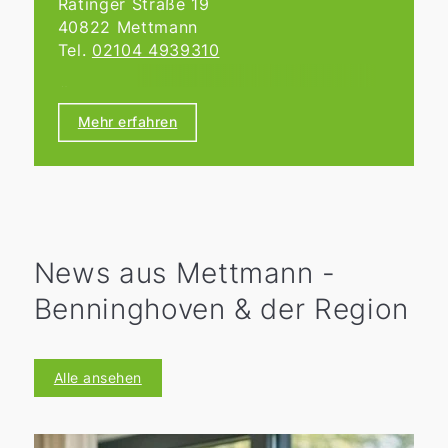
Ratinger Straße 19
40822 Mettmann
Tel.
02104 4939310
Öffnungszeiten:
Nach individueller Terminvereinbarung.
Mehr erfahren
News aus Mettmann -
Benninghoven & der Region
Alle ansehen