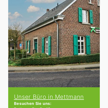
Aufbesserung des Gartens, können
spielt die Präsentation Ihrer
den Wert Ihrer Immobilie in Mettmann
Immobilie sowie die aktuelle
steigern und die Verkaufschancen
Marktsituation eine wichtige Rolle.
verbessern.
Tipp:
Möchten Sie sicherstellen, dass
Inseratskosten:
der Preis Ihrer Immobilie in Mettmann
Wenn Sie Ihr Haus in Mettmann privat
den Marktbedingungen entspricht?
verkaufen, können Kosten für
Kartheuser Immobilien
hilft Ihnen mit
Immobilienportale, professionelle
einer detaillierten Wertermittlung und
Fotos oder Exposé-Gestaltung
begleitet Sie durch den gesamten
anfallen.
Verkaufsprozess.
Tipp:
Die erfahrenen Makler von
Kartheuser Immobilien
begleiten Sie
durch den gesamten Verkaufsprozess
und helfen Ihnen, unnötige Kosten zu
vermeiden. Mit unserer Unterstützung
verkaufen Sie Ihr Haus in Mettmann
erfolgreich und rechtssicher.
Unser Büro in Mettmann
Besuchen Sie uns: