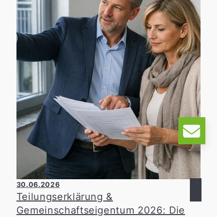
persönliche Ressourcen wie Zeit,
Engagement, Wissen und gemeinschaftliches
Handeln. Ein Teil unseres Teams war an der
Gesamtschule Heiligenhaus im Einsatz und
hat mit viel Freude den Spielekeller neu
gestrichen. Mit frischer Farbe und tatkräftiger
Unterstützung konnten wir einen kleinen
Beitrag dazu leisten, den Raum neu zu
gestalten und eine angenehme Umgebung für
die Schülerinnen und Schüler zu schaffen.
30.06.2026
Teilungserklärung &
Gemeinschaftseigentum 2026: Die