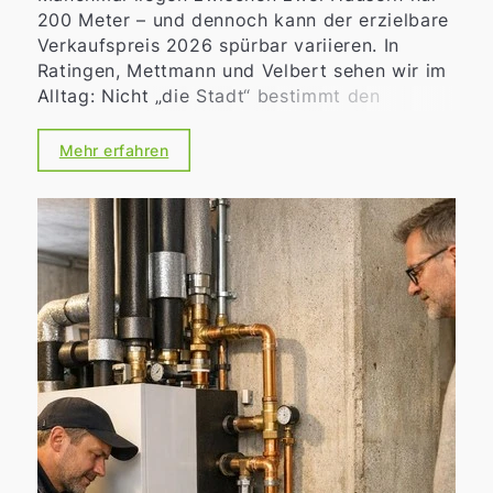
200 Meter – und dennoch kann der erzielbare
Verkaufspreis 2026 spürbar variieren. In
Ratingen, Mettmann und Velbert sehen wir im
Alltag: Nicht „die Stadt“ bestimmt den
Marktwert allein, sondern die konkrete
Mikrolage
. Für Eigentümerinnen und
Mehr erfahren
Eigentümer heißt das: Wer den Unterschied
zwischen guter und sehr guter Straße erkennt,
schafft bessere Voraussetzungen für eine
realistische Preisstrategie und eine zielgenaue
Vermarktung.