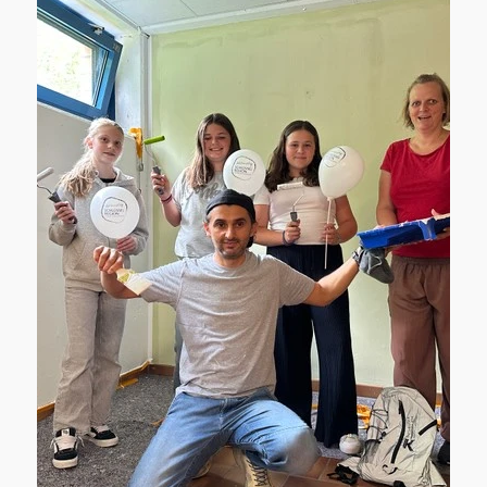
Schülerläufen – jeder gelaufene Kilometer
stand im Zeichen des guten Zwecks.
Sämtliche Einnahmen aus den Startgeldern
sowie zusätzliche Sponsorengelder kommen
vollständig regionalen sozialen Einrichtungen
zugute und unterstützen Menschen, die auf
Hilfe angewiesen sind. Die
abwechslungsreiche Strecke führte die
Teilnehmer durch das Bergische Land und
vorbei an einigen der schönsten Orte der
Region – von der BLF Arena über die
Eulenbachbrücke und den Abtskücher Teich
bis hin zum legendären Kotzberg, der den
Läuferinnen und Läufern auf den letzten
Metern noch einmal alles abverlangte. Wir
freuen uns, Teil dieser gelungenen
Veranstaltung gewesen zu sein und
gemeinsam mit vielen weiteren Sponsoren,
Helfern und Teilnehmern ein Zeichen für