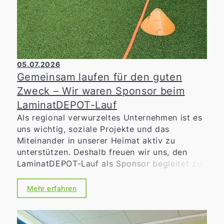
05.07.2026
Gemeinsam laufen für den guten
Zweck – Wir waren Sponsor beim
LaminatDEPOT-Lauf
Als regional verwurzeltes Unternehmen ist es
uns wichtig, soziale Projekte und das
Miteinander in unserer Heimat aktiv zu
unterstützen. Deshalb freuen wir uns, den
LaminatDEPOT-Lauf als Sponsor begleitet zu
haben. Die Benefizveranstaltung verbindet
sportliche Herausforderung mit sozialem
Mehr erfahren
Engagement. Ob beim 10-Kilometer-
Hauptlauf, dem Volkslauf, den Walking-
Strecken oder den Bambini- und