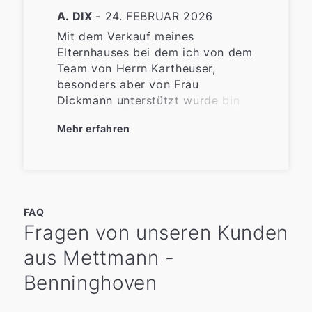
A. DIX
- 24. FEBRUAR 2026
Mit dem Verkauf meines
Elternhauses bei dem ich von dem
Team von Herrn Kartheuser,
besonders aber von Frau
Dickmann unterstützt wurde bin
ich insgesamt sehr zufrieden und
Mehr erfahren
dankbar. Da ich weit entfernt von
der verkauften Immobilie wohne
wäre es für mich schwierig
gewesen Käufer zu finden ect.. Es
wurde sich um alles gekümmert
FAQ
meine Wünsche wurden
Fragen von unseren Kunden
respektiert und erfüllt. Meine
Fragen wurden schnell und
aus Mettmann -
kompetent beantwortet. Vielen
Dank für Alles.
Benninghoven