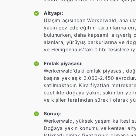
Altyapı:
Ulaşım açısından Werkerwald, ana ulaş
yakın çevrede eğitim kurumlarına eriş
bulunurken, daha kapsamlı alışveriş o
alanlara, yürüyüş parkurlarına ve do
ve Heiligenhaus'taki tıbbi tesislere i
Emlak piyasası:
Werkerwald'daki emlak piyasası, doğa 
başına yaklaşık 2.050-2.450 avrodur.
satılmaktadır. Kira fiyatları metreka
özellikle doğaya yakın, sakin bir yer
ve kişiler tarafından sürekli olarak y
Sonuç:
Werkerwald, yüksek yaşam kalitesi sun
Doğaya yakın konumu ve kentsel altyapı
İstikrarlı emlak fiyatları ve ormana