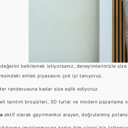
ğerini belirlemek istiyorsanız, deneyimlerimizle size
esindeki emlak piyasasını çok iyi tanıyoruz.
ter randevusuna kadar size eşlik ediyoruz.
li tanıtım broşürleri, 3D turlar ve modern pazarlama str
a
aktif olarak gayrimenkul arayan, doğrulanmış potansiy
özleşme imzalanmasına kadar tüm süreci biz üstleniyo