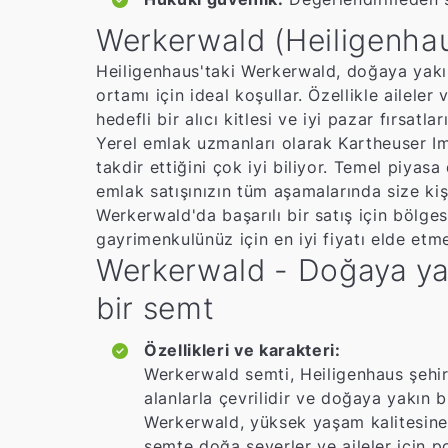
Werkerwald (Heiligenhau
Heiligenhaus'taki Werkerwald, doğaya yakın
ortamı için ideal koşullar. Özellikle ailel
hedefli bir alıcı kitlesi ve iyi pazar fırsatları
Yerel emlak uzmanları olarak Kartheuser Imm
takdir ettiğini çok iyi biliyor. Temel piya
emlak satışınızın tüm aşamalarında size kişi
Werkerwald'da başarılı bir satış için bölg
gayrimenkulünüz için en iyi fiyatı elde etm
Werkerwald - Doğaya yak
bir semt
Özellikleri ve karakteri:
Werkerwald semti, Heiligenhaus şehir
alanlarla çevrilidir ve doğaya yakın 
Werkerwald, yüksek yaşam kalitesine 
semte doğa severler ve aileler için p