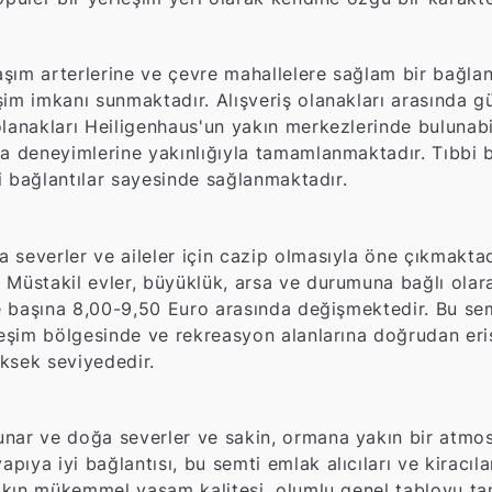
ım arterlerine ve çevre mahallelere sağlam bir bağlantı
im imkanı sunmaktadır. Alışveriş olanakları arasında gü
lanakları Heiligenhaus'un yakın merkezlerinde bulunabil
ğa deneyimlerine yakınlığıyla tamamlanmaktadır. Tıbbi
yi bağlantılar sayesinde sağlanmaktadır.
severler ve aileler için cazip olmasıyla öne çıkmaktadı
 Müstakil evler, büyüklük, arsa ve durumuna bağlı ola
re başına 8,00-9,50 Euro arasında değişmektedir. Bu se
leşim bölgesinde ve rekreasyon alanlarına doğrudan eriş
üksek seviyededir.
ar ve doğa severler ve sakin, ormana yakın bir atmosfe
ya iyi bağlantısı, bu semti emlak alıcıları ve kiracılar
 yakın mükemmel yaşam kalitesi, olumlu genel tabloyu t