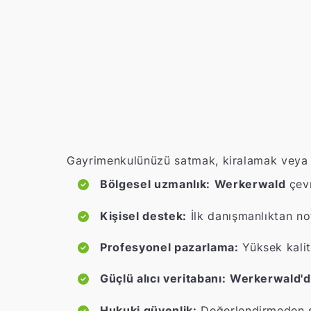
Gayrimenkulünüzü satmak, kiralamak veya de
Bölgesel uzmanlık:
Werkerwald
çevr
Kişisel destek:
İlk danışmanlıktan no
Profesyonel pazarlama:
Yüksek kalite
Güçlü alıcı veritabanı:
Werkerwald'd
Hukuki güvenlik:
Değerlendirmeden s