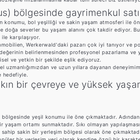
s) bölgesinde gayrimenkul satı
 konumu, bol yeşilliği ve sakin yaşam atmosferi ile öne
er ve doğa severler bu yaşam alanını çok takdir ediyor.
 ile karşılaşıyor.
obilien, Werkerwald'daki pazarı çok iyi tanıyor ve pota
sa değerinin belirlenmesinden profesyonel pazarlama ve y
sel ve yetkin bir şekilde eşlik ediyoruz.
esel uzmanlığımızdan ve uzun yıllara dayanan deneyimimi
e hedefiyle.
ın bir çevreye ve yüksek yaşam 
 bölgesinde yeşil konumu ile öne çıkmaktadır. Adından 
bir yaşam ortamı sunmaktadır. Sıkı olmayan yapılaşması v
sahip sakin bir yerleşim bölgesi olarak öne çıkmaktad
opüler bir yerleşim yeri olarak kendine özgü bir karakt