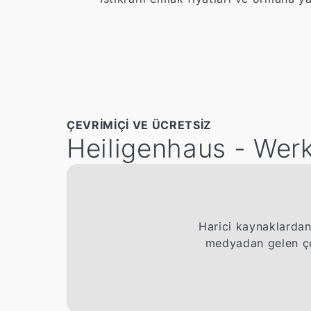
ÇEVRIMIÇI VE ÜCRETSIZ
Heiligenhaus - Wer
Harici kaynaklardan
medyadan gelen çer