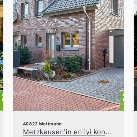
40822 Mettmann
Metzkausen'in en iyi konumunda, geniş odalara sahip özel ikiz ev