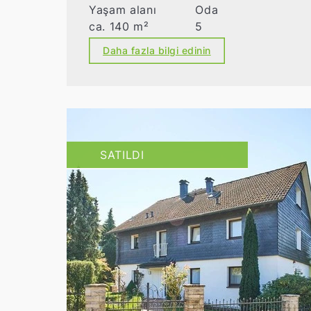
Yaşam alanı
Oda
ca. 140 m²
5
Daha fazla bilgi edinin
SATILDI