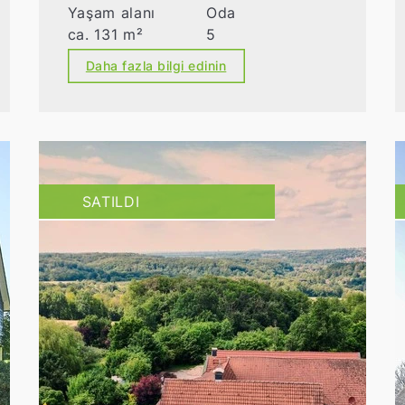
Yaşam alanı
Oda
ca. 131 m²
5
Daha fazla bilgi edinin
SATILDI