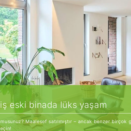
iş eski binada lüks yaşam
or musunuz? Maalesef satılmıştır – ancak benzer birço
eçin!