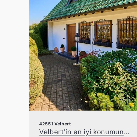
42551 Velbert
Velbert'in en iyi konumunda güneşli bahçesi olan bir rahatlık cenneti