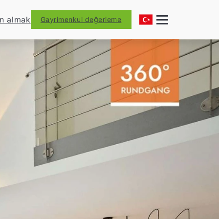
ın almak
Gayrimenkul değerleme