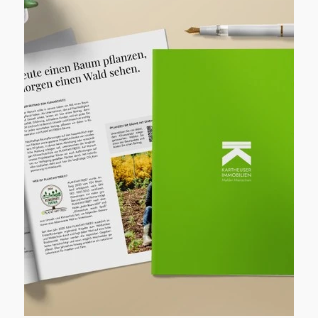
uzun yıllardır topluluk, dayanışma ve sosyal
bağlılığın simgesi olmuştur. Lions Kulübü, çok
sayıda gönüllü, sponsor ve destekçiyle
birlikte, insanları bir araya getiren ve aynı
zamanda önemli sosyal projeleri destekleyen
bir etkinlik daha düzenlendi. Etkinliğin
sonucundan özellikle memnunuz: Toplamda,
bölgedeki sosyal kurumlar ve projeler için
yaklaşık 20.000 Euro toplanabildi. Bu
destekten, diğerlerinin yanı sıra Wülfrather
Tafel, Gençlik Kızılhaçı, WIR-Haus, DRK-
Kindergarten Farbenfroh ve Lions Hilfswerk
Mettmann-Wülfrath yararlanacak. 19.
Schweinelauf'un başarısına katkıda bulunan
tüm organizatörlere, gönüllülere, koşuculara
ve izleyicilere içtenlikle teşekkür ederiz. Bu
etkinliği desteklemiş olmaktan gurur
duyuyoruz ve şimdiden gelecek yılki
yıldönümü etkinliği olan 20. Schweinelauf'u
sabırsızlıkla bekliyoruz.