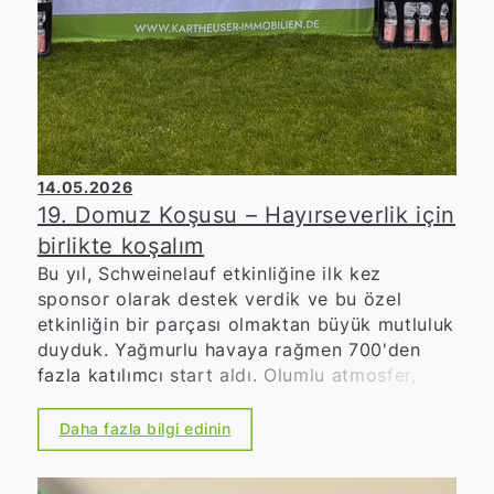
14.05.2026
19. Domuz Koşusu – Hayırseverlik için
birlikte koşalım
Bu yıl, Schweinelauf etkinliğine ilk kez
sponsor olarak destek verdik ve bu özel
etkinliğin bir parçası olmaktan büyük mutluluk
duyduk. Yağmurlu havaya rağmen 700'den
fazla katılımcı start aldı. Olumlu atmosfer,
büyük bağlılık ve tüm katılımcıların yüksek
motivasyonu, Schweinelauf'un bölgede ne
Daha fazla bilgi edinin
kadar önemli bir yere sahip olduğunu
etkileyici bir şekilde gösterdi. Schweinelauf,