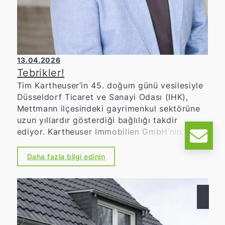
13.04.2026
Tebrikler!
Tim Kartheuser’in 45. doğum günü vesilesiyle
Düsseldorf Ticaret ve Sanayi Odası (IHK),
Mettmann ilçesindeki gayrimenkul sektörüne
uzun yıllardır gösterdiği bağlılığı takdir
ediyor. Kartheuser Immobilien GmbH’nin
yönetici ortağı olarak, sağlam piyasa bilgisi,
girişimci güvenilirliği ve bölgeye olan güçlü
Daha fazla bilgi edinin
bağlılığıyla tanınıyor. Şirketiyle birlikte, hem
konut hem de ticari gayrimenkul alanında
profesyonel danışmanlık, şeffaf süreçler ve
müşterilerine kişisel destek sunmaya
odaklanmaktadır. Ayrıca, uzun yıllardır
Düsseldorf Ticaret ve Sanayi Odası'nın