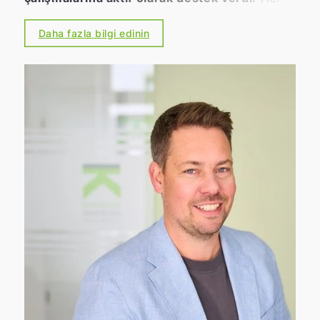
insan hayatı boyunca en az bir ağaç
dikmelidir. Sürdürülebilirliğe ve çevre bilincine
Daha fazla bilgi edinin
büyük önem veren bir şirket olarak, aktif
olarak katkıda bulunmak istiyoruz. Çünkü
kalite, deneyim, memnun müşteriler – ve iyi
hissetmek – bizim için birbirinden ayrılamaz
bir bütün oluşturur. Bu sadece günlük işlerimiz
için değil, aynı zamanda çevre ve iklim
koruma için de geçerlidir. 👉 Bu nedenle,
ortağımız PLANT-MY-TREE® ile birlikte,
aracılık ettiğimiz her sözleşme için yeni bir
ağaç dikiyoruz.