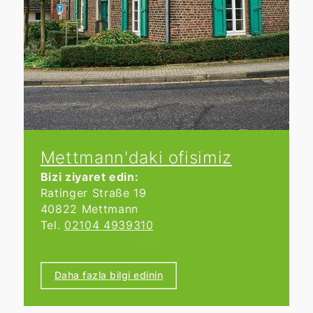
masrafları önlemenize yardımcı olur.
Desteğimizle, Mettmann'daki evinizi
başarılı ve yasal olarak güvenli bir
şekilde satabilirsiniz.
Mettmann'daki ofisimiz
Bizi ziyaret edin:
Ratinger Straße 19
40822 Mettmann
Tel.
02104 4939310
Çalışma saatleri:
Bireysel randevu ile.
Daha fazla bilgi edinin