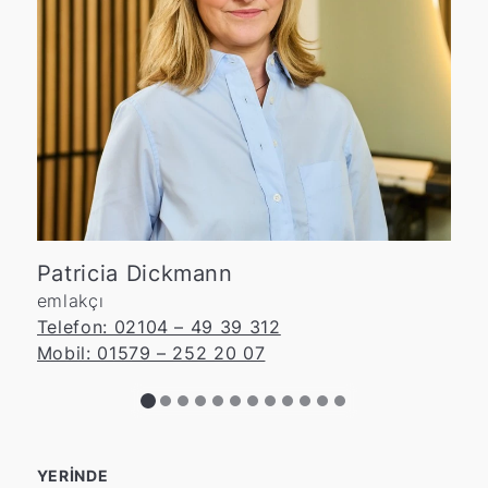
olarak,
Kartheuser Immobilien
gibi
Yenileme durumu:
Modernize
bir emlakçı ile çalışıyorsanız,
satın
edilmiş banyolara, yeni ısıtma
alma fiyatının %3,57'sini (KDV dahil)
sistemine veya yeni yenilenmiş
ödersiniz
.
Emlakçı hizmetleri
odalara sahip gayrimenkuller daha
pazarlama, ziyaretler ve satış
yüksek fiyatlara satılmaktadır.
görüşmelerini içerir.
Enerji verimliliği:
İyi bir
enerji
Spekülasyon vergisi:
sertifikası
, Mettmann'daki alıcılar
Mettmann'daki gayrimenkulünüzü
10
için belirleyici bir faktördür.
yıl
geçmeden satarsanız ve bu
Özel özellikler:
Mettmann'ın
gayrimenkulü kendiniz
birçok bölgesinde olduğu gibi,
kullanmadıysanız, kâr üzerinden
Patricia Dickmann
büyük bahçeler, balkonlar veya
spekülasyon vergisi
ödenir. Vergi
emlakçı
yeşilliklerin güzel manzarası
oranı, kişisel gelir vergisi oranınıza
Telefon: 02104 – 49 39 312
değeri artırır.
göre belirlenir.
Mobil: 01579 – 252 20 07
Enerji sertifikası:
Profesyonel değer belirleme:
Geçerli bir
enerji sertifikası
yasal
Bir emlakçı veya değerleme uzmanı,
olarak zorunludur ve en geç ziyaret
gayrimenkulünüzün gerçekçi piyasa
sırasında ibraz edilmelidir.
değerini belirleyebilir.
Kartheuser
Sertifikanın düzenlenmesi için
YERINDE