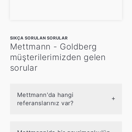
SIKÇA SORULAN SORULAR
Mettmann - Goldberg
müşterilerimizden gelen
sorular
Mettmann'da hangi
referanslarınız var?
Mettmann'daki referanslarımız arasında
tek ailelik evler, mülk daireler ve
arsaların başarılı satışları bulunmaktadır.