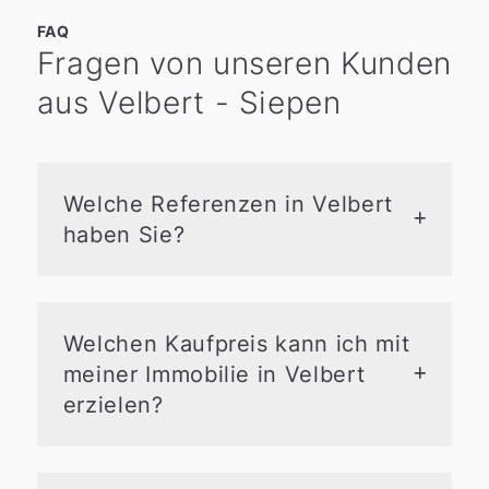
FAQ
Fragen von unseren Kunden
aus Velbert - Siepen
Welche Referenzen in Velbert
haben Sie?
In Velbert haben wir in über 20 Jahren
als erfahrene Makler viele
Immobilienverkäufe realisiert, unter
Welchen Kaufpreis kann ich mit
anderem in Stadtteilen wie Langenberg,
meiner Immobilie in Velbert
Neviges und Velbert-Mitte. Zufriedene
erzielen?
Kunden schätzen unseren persönlichen
Service und unsere marktgerechte
In
Velbert
wird der Kaufpreis Ihrer
Beratung. Werfen Sie einen Blick auf
Immobilie vor allem durch die Lage (z.