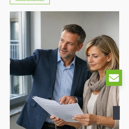
dem Aktionstag ist einfach und zugleich
wirkungsvoll: Unternehmen stellen
Mitarbeitende für einen Tag frei, um soziale
Einrichtungen in Velbert und Heiligenhaus
aktiv zu unterstützen. Im Mittelpunkt stehen
dabei nicht finanzielle Mittel, sondern
persönliche Ressourcen wie Zeit,
Engagement, Wissen und gemeinschaftliches
Handeln. Ein Teil unseres Teams war an der
Gesamtschule Heiligenhaus im Einsatz und
hat mit viel Freude den Spielekeller neu
gestrichen. Mit frischer Farbe und tatkräftiger
Unterstützung konnten wir einen kleinen
Beitrag dazu leisten, den Raum neu zu
gestalten und eine angenehme Umgebung für
die Schülerinnen und Schüler zu schaffen.