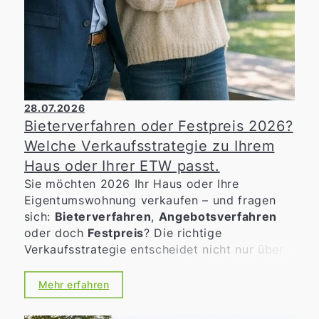
28.07.2026
Bieterverfahren oder Festpreis 2026?
Welche Verkaufsstrategie zu Ihrem
Haus oder Ihrer ETW passt.
Sie möchten 2026 Ihr Haus oder Ihre
Eigentumswohnung verkaufen – und fragen
sich:
Bieterverfahren
,
Angebotsverfahren
oder doch
Festpreis
? Die richtige
Verkaufsstrategie entscheidet nicht nur über
den möglichen Erlös, sondern auch über
Tempo, Verlässlichkeit und die Art der
Mehr erfahren
Kaufinteressenten. Gerade in bewegten
Märkten lohnt sich eine nüchterne, gut