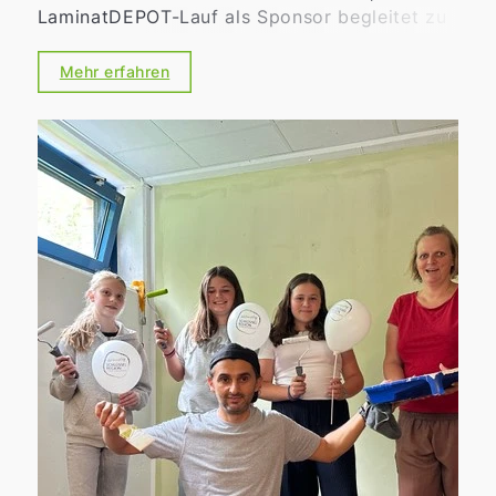
LaminatDEPOT-Lauf als Sponsor begleitet zu
haben. Die Benefizveranstaltung verbindet
sportliche Herausforderung mit sozialem
Mehr erfahren
Engagement. Ob beim 10-Kilometer-
Hauptlauf, dem Volkslauf, den Walking-
Strecken oder den Bambini- und
Schülerläufen – jeder gelaufene Kilometer
stand im Zeichen des guten Zwecks.
Sämtliche Einnahmen aus den Startgeldern
sowie zusätzliche Sponsorengelder kommen
vollständig regionalen sozialen Einrichtungen
zugute und unterstützen Menschen, die auf
Hilfe angewiesen sind. Die
abwechslungsreiche Strecke führte die
Teilnehmer durch das Bergische Land und
vorbei an einigen der schönsten Orte der
Region – von der BLF Arena über die
Eulenbachbrücke und den Abtskücher Teich
bis hin zum legendären Kotzberg, der den