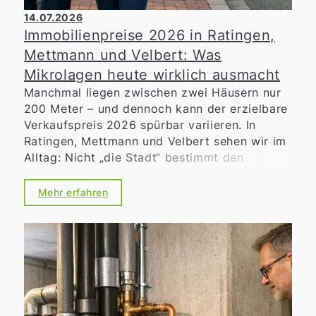
14.07.2026
Immobilienpreise 2026 in Ratingen,
Mettmann und Velbert: Was
Mikrolagen heute wirklich ausmacht
Manchmal liegen zwischen zwei Häusern nur
200 Meter – und dennoch kann der erzielbare
Verkaufspreis 2026 spürbar variieren. In
Ratingen, Mettmann und Velbert sehen wir im
Alltag: Nicht „die Stadt“ bestimmt den
Marktwert allein, sondern die konkrete
Mikrolage
. Für Eigentümerinnen und
Mehr erfahren
Eigentümer heißt das: Wer den Unterschied
zwischen guter und sehr guter Straße erkennt,
schafft bessere Voraussetzungen für eine
realistische Preisstrategie und eine zielgenaue
Vermarktung.