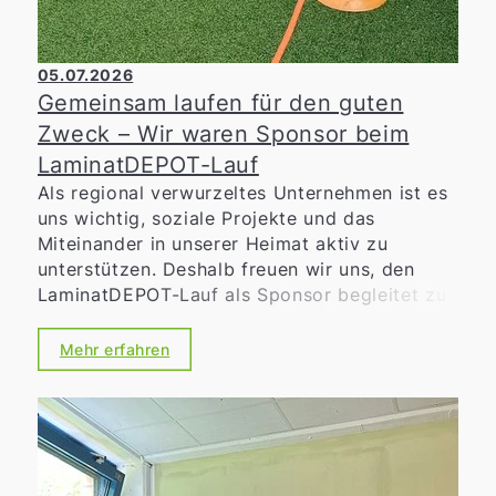
05.07.2026
Gemeinsam laufen für den guten
Zweck – Wir waren Sponsor beim
LaminatDEPOT-Lauf
Als regional verwurzeltes Unternehmen ist es
uns wichtig, soziale Projekte und das
Miteinander in unserer Heimat aktiv zu
unterstützen. Deshalb freuen wir uns, den
LaminatDEPOT-Lauf als Sponsor begleitet zu
haben. Die Benefizveranstaltung verbindet
sportliche Herausforderung mit sozialem
Mehr erfahren
Engagement. Ob beim 10-Kilometer-
Hauptlauf, dem Volkslauf, den Walking-
Strecken oder den Bambini- und
Schülerläufen – jeder gelaufene Kilometer
stand im Zeichen des guten Zwecks.