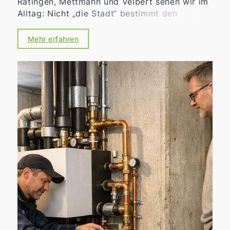
Ratingen, Mettmann und Velbert sehen wir im
Alltag: Nicht „die Stadt“ bestimmt den
Marktwert allein, sondern die konkrete
Mikrolage
. Für Eigentümerinnen und
Mehr erfahren
Eigentümer heißt das: Wer den Unterschied
zwischen guter und sehr guter Straße erkennt,
schafft bessere Voraussetzungen für eine
realistische Preisstrategie und eine zielgenaue
Vermarktung.