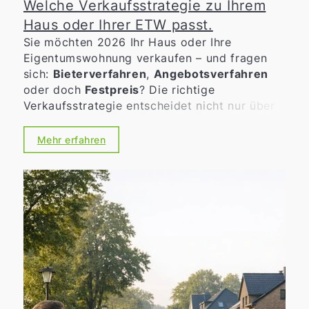
Welche Verkaufsstrategie zu Ihrem
Haus oder Ihrer ETW passt.
Sie möchten 2026 Ihr Haus oder Ihre
Eigentumswohnung verkaufen – und fragen
sich:
Bieterverfahren
,
Angebotsverfahren
oder doch
Festpreis
? Die richtige
Verkaufsstrategie entscheidet nicht nur über
den möglichen Erlös, sondern auch über
Tempo, Verlässlichkeit und die Art der
Mehr erfahren
Kaufinteressenten. Gerade in bewegten
Märkten lohnt sich eine nüchterne, gut
vorbereitete Entscheidung statt eines
„Bauchgefühls“.