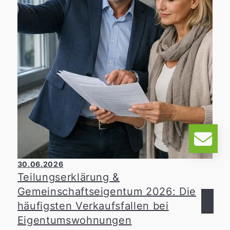
Handeln. Ein Teil unseres Teams war an der
Gesamtschule Heiligenhaus im Einsatz und
hat mit viel Freude den Spielekeller neu
gestrichen. Mit frischer Farbe und tatkräftiger
Unterstützung konnten wir einen kleinen
Beitrag dazu leisten, den Raum neu zu
gestalten und eine angenehme Umgebung für
die Schülerinnen und Schüler zu schaffen.
30.06.2026
Teilungserklärung &
Gemeinschaftseigentum 2026: Die
häufigsten Verkaufsfallen bei
Eigentumswohnungen