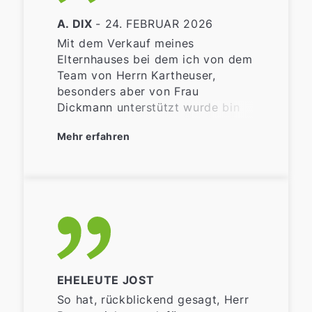
A. DIX
- 24. FEBRUAR 2026
Mit dem Verkauf meines
Elternhauses bei dem ich von dem
Team von Herrn Kartheuser,
besonders aber von Frau
Dickmann unterstützt wurde bin
ich insgesamt sehr zufrieden und
Mehr erfahren
dankbar. Da ich weit entfernt von
der verkauften Immobilie wohne
wäre es für mich schwierig
gewesen Käufer zu finden ect.. Es
wurde sich um alles gekümmert
meine Wünsche wurden
respektiert und erfüllt. Meine
Fragen wurden schnell und
kompetent beantwortet. Vielen
EHELEUTE JOST
Dank für Alles.
So hat, rückblickend gesagt, Herr