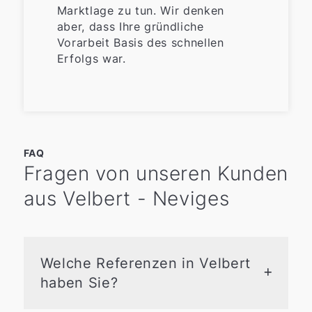
begleitet hat. Seine Unterstützung
Marktlage zu tun. Wir denken
war für uns eine große Hilfe.
aber, dass Ihre gründliche
Vorarbeit Basis des schnellen
Erfolgs war.
FAQ
Fragen von unseren Kunden
aus Velbert - Neviges
Welche Referenzen in Velbert
haben Sie?