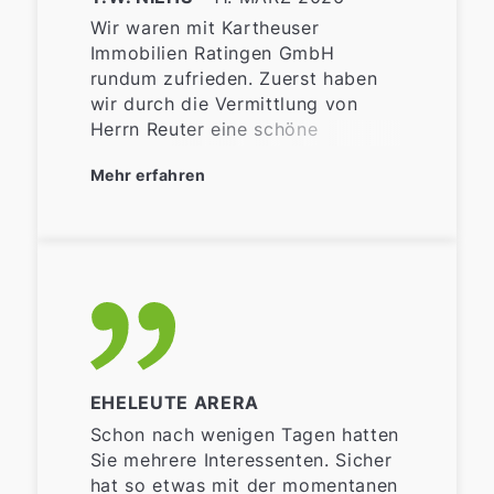
Wir waren mit Kartheuser
Immobilien Ratingen GmbH
rundum zufrieden. Zuerst haben
wir durch die Vermittlung von
Herrn Reuter eine schöne
Wohnung bekommen.
Mehr erfahren
Anschließend haben wir unser
Haus in Angermund verkauft und
Kartheuser Immobilien hat sich um
alles gekümmert, Fotos der
Immobilie, Vermarktung im
Internet, Energieausweis, Kontakt
zu Behörden,
Besichtigungstermine, Notar, usw.
Besonders hervorheben möchten
EHELEUTE ARERA
wir Herrn Breuer, der uns mit
seiner hohen Kompetenz und
Schon nach wenigen Tagen hatten
seiner ständigen Erreichbarkeit
Sie mehrere Interessenten. Sicher
durch den gesamten Prozess
hat so etwas mit der momentanen