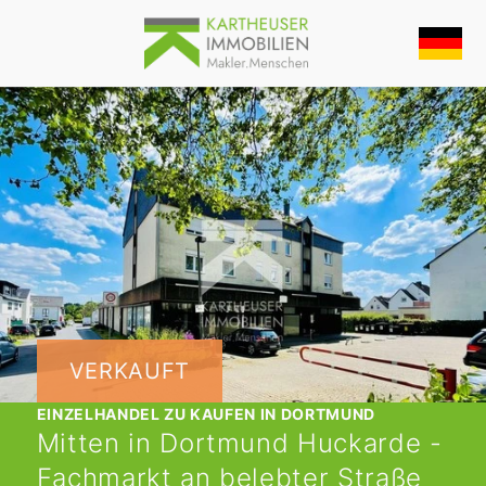
VERKAUFT
EINZELHANDEL ZU KAUFEN IN DORTMUND
Mitten in Dortmund Huckarde -
Fachmarkt an belebter Straße