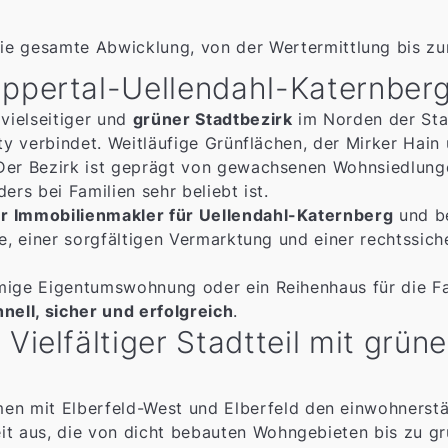
e gesamte Abwicklung, von der Wertermittlung bis zu
uppertal-Uellendahl-Katernber
 vielseitiger und
grüner Stadtbezirk
im Norden der Sta
City verbindet. Weitläufige Grünflächen, der Mirker Ha
 Der Bezirk ist geprägt von gewachsenen Wohnsiedlung
ers bei Familien sehr beliebt ist.
er Immobilienmakler für Uellendahl-Katernberg
und be
se, einer sorgfältigen Vermarktung und einer rechtssic
mige Eigentumswohnung oder ein Reihenhaus für die Fa
nell, sicher und erfolgreich
.
Vielfältiger Stadtteil mit grü
en mit Elberfeld-West und Elberfeld den einwohnerstär
keit aus, die von dicht bebauten Wohngebieten bis zu g