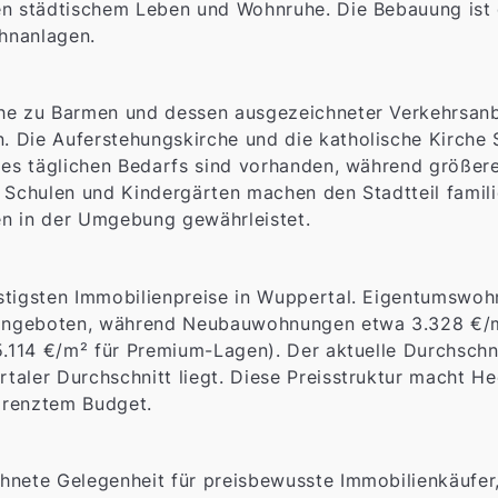
en städtischem Leben und Wohnruhe. Die Bebauung ist 
hnanlagen.
he zu Barmen und dessen ausgezeichneter Verkehrsanbi
 Die Auferstehungskirche und die katholische Kirche S
 des täglichen Bedarfs sind vorhanden, während größe
 Schulen und Kindergärten machen den Stadtteil famili
en in der Umgebung gewährleistet.
nstigsten Immobilienpreise in Wuppertal. Eigentumsw
² angeboten, während Neubauwohnungen etwa 3.328 €/m
 5.114 €/m² für Premium-Lagen). Der aktuelle Durchsch
aler Durchschnitt liegt. Diese Preisstruktur macht He
grenztem Budget.
hnete Gelegenheit für preisbewusste Immobilienkäufer