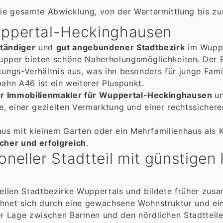
e gesamte Abwicklung, von der Wertermittlung bis zu
uppertal-Heckinghausen
tändiger
und
gut angebundener Stadtbezirk
im Wuppe
upper bieten schöne Naherholungsmöglichkeiten. Der Be
tungs-Verhältnis aus, was ihn besonders für junge Fami
hn A46 ist ein weiterer Pluspunkt.
ter Immobilienmakler für Wuppertal-Heckinghausen
un
se, einer gezielten Vermarktung und einer rechtssicher
s mit kleinem Garten oder ein Mehrfamilienhaus als K
icher und erfolgreich
.
oneller Stadtteil mit günstigen
onellen Stadtbezirke Wuppertals und bildete früher z
chnet sich durch eine gewachsene Wohnstruktur und ei
ner Lage zwischen Barmen und den nördlichen Stadtteil