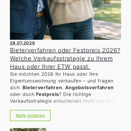
28.07.2026
Bieterverfahren oder Festpreis 2026?
Welche Verkaufsstrategie zu Ihrem
Haus oder Ihrer ETW passt.
Sie möchten 2026 Ihr Haus oder Ihre
Eigentumswohnung verkaufen – und fragen
sich:
Bieterverfahren
,
Angebotsverfahren
oder doch
Festpreis
? Die richtige
Verkaufsstrategie entscheidet nicht nur über
den möglichen Erlös, sondern auch über
Tempo, Verlässlichkeit und die Art der
Mehr erfahren
Kaufinteressenten. Gerade in bewegten
Märkten lohnt sich eine nüchterne, gut