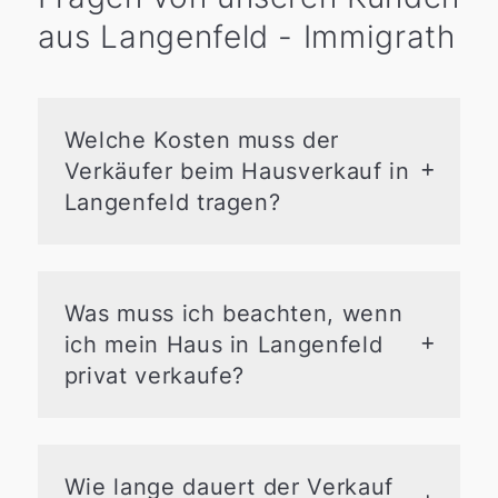
aus Langenfeld - Immigrath
Welche Kosten muss der
Verkäufer beim Hausverkauf in
Langenfeld tragen?
Beim Immobilienverkauf in Langenfeld
entstehen typischerweise:
Notarkosten für Löschungen im
Was muss ich beachten, wenn
Grundbuch
(ca. 0,2 % des
ich mein Haus in Langenfeld
Kaufpreises)
privat verkaufe?
Maklerprovision
: 3,57 % inkl. MwSt.
für Verkäuferseite bei gemeinsamer
Ein privater Verkauf in Langenfeld ist
Beauftragung
möglich, aber aufwendig.
Energieausweis
: Pflicht, ca. 50–
Wichtig ist:
Wie lange dauert der Verkauf
300 € je nach Art