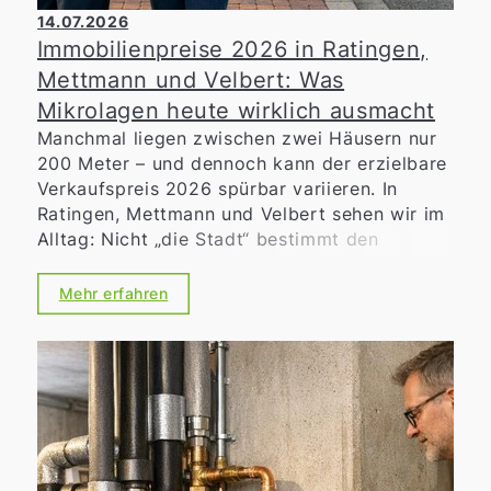
14.07.2026
Immobilienpreise 2026 in Ratingen,
Mettmann und Velbert: Was
Mikrolagen heute wirklich ausmacht
Manchmal liegen zwischen zwei Häusern nur
200 Meter – und dennoch kann der erzielbare
Verkaufspreis 2026 spürbar variieren. In
Ratingen, Mettmann und Velbert sehen wir im
Alltag: Nicht „die Stadt“ bestimmt den
Marktwert allein, sondern die konkrete
Mikrolage
. Für Eigentümerinnen und
Mehr erfahren
Eigentümer heißt das: Wer den Unterschied
zwischen guter und sehr guter Straße erkennt,
schafft bessere Voraussetzungen für eine
realistische Preisstrategie und eine zielgenaue
Vermarktung.