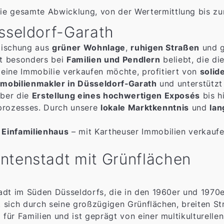
e gesamte Abwicklung, von der Wertermittlung bis zu
sseldorf-Garath
Mischung aus
grüner Wohnlage
,
ruhigen Straßen
und 
st besonders bei
Familien und Pendlern
beliebt, die d
 eine Immobilie verkaufen möchte, profitiert von
solid
mobilienmakler in Düsseldorf‑Garath
und unterstützt
ber die
Erstellung eines hochwertigen Exposés
bis h
sprozesses. Durch unsere
lokale Marktkenntnis
und
lan
Einfamilienhaus
– mit Kartheuser Immobilien verkaufe
ntenstadt mit Grünflächen
adt im Süden Düsseldorfs, die in den 1960er und 1970
et sich durch seine großzügigen Grünflächen, breiten S
ür Familien und ist geprägt von einer multikulturellen