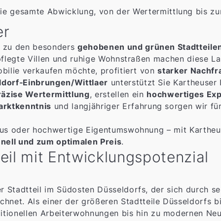
e gesamte Abwicklung, von der Wertermittlung bis zu
er
n zu den besonders
gehobenen und grünen Stadtteile
epflegte Villen und ruhige Wohnstraßen machen diese La
obilie verkaufen möchte, profitiert von
starker Nachfr
ldorf‑Einbrungen/Wittlaer
unterstützt Sie Kartheuser
räzise Wertermittlung
, erstellen ein
hochwertiges Ex
arktkenntnis
und langjähriger Erfahrung sorgen wir fü
haus oder hochwertige Eigentumswohnung – mit Kartheus
hnell und zum optimalen Preis
.
tteil mit Entwicklungspotenzial
iger Stadtteil im Südosten Düsseldorfs, der sich durch s
hnet. Als einer der größeren Stadtteile Düsseldorfs bi
tionellen Arbeiterwohnungen bis hin zu modernen Neub