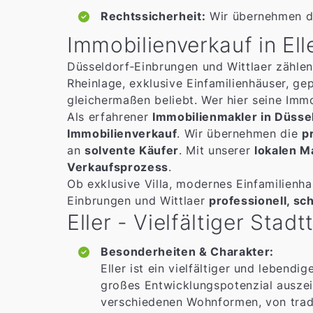
Rechtssicherheit:
Wir übernehmen di
Immobilienverkauf in Ell
Düsseldorf‑Einbrungen und Wittlaer zähle
Rheinlage, exklusive Einfamilienhäuser, g
gleichermaßen beliebt. Wer hier seine Imm
Als erfahrener
Immobilienmakler in Düsse
Immobilienverkauf
. Wir übernehmen die
p
an
solvente Käufer
. Mit unserer
lokalen M
Verkaufsprozess
.
Ob exklusive Villa, modernes Einfamilien
Einbrungen und Wittlaer
professionell, sc
Eller - Vielfältiger Stad
Besonderheiten & Charakter:
Eller ist ein vielfältiger und lebend
großes Entwicklungspotenzial auszeic
verschiedenen Wohnformen, von tradi