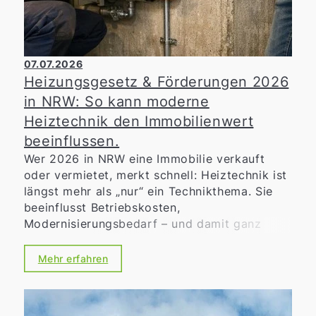
07.07.2026
Heizungsgesetz & Förderungen 2026
in NRW: So kann moderne
Heiztechnik den Immobilienwert
beeinflussen.
Wer 2026 in NRW eine Immobilie verkauft
oder vermietet, merkt schnell: Heiztechnik ist
längst mehr als „nur“ ein Technikthema. Sie
beeinflusst Betriebskosten,
Modernisierungsbedarf – und damit ganz
praktisch die Zahlungsbereitschaft von
Kaufinteressenten oder Mietern. Gleichzeitig
Mehr erfahren
sorgen Heizungsgesetz, kommunale
Wärmeplanung und Förderprogramme für
neue Chancen, aber auch für Unsicherheit.