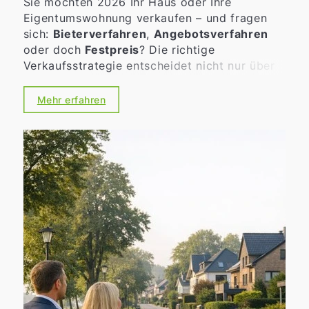
Sie möchten 2026 Ihr Haus oder Ihre
Eigentumswohnung verkaufen – und fragen
sich:
Bieterverfahren
,
Angebotsverfahren
oder doch
Festpreis
? Die richtige
Verkaufsstrategie entscheidet nicht nur über
den möglichen Erlös, sondern auch über
Tempo, Verlässlichkeit und die Art der
Mehr erfahren
Kaufinteressenten. Gerade in bewegten
Märkten lohnt sich eine nüchterne, gut
vorbereitete Entscheidung statt eines
„Bauchgefühls“.