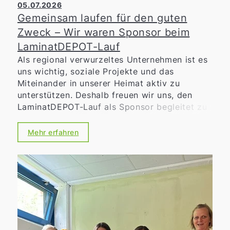
05.07.2026
Gemeinsam laufen für den guten
Zweck – Wir waren Sponsor beim
LaminatDEPOT-Lauf
Als regional verwurzeltes Unternehmen ist es
uns wichtig, soziale Projekte und das
Miteinander in unserer Heimat aktiv zu
unterstützen. Deshalb freuen wir uns, den
LaminatDEPOT-Lauf als Sponsor begleitet zu
haben. Die Benefizveranstaltung verbindet
sportliche Herausforderung mit sozialem
Mehr erfahren
Engagement. Ob beim 10-Kilometer-
Hauptlauf, dem Volkslauf, den Walking-
Strecken oder den Bambini- und
Schülerläufen – jeder gelaufene Kilometer
stand im Zeichen des guten Zwecks.
Sämtliche Einnahmen aus den Startgeldern
sowie zusätzliche Sponsorengelder kommen
vollständig regionalen sozialen Einrichtungen