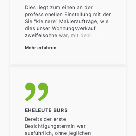
Dies liegt zum einen an der
professionellen Einstellung mit der
Sie "kleinere" Makleraufträge, wie
dies unser Wohnungsverkauf
zweifelsohne war, mit dem
gleichen Engagement und
Mehr erfahren
Gewissenhaftigkeit bearbeiten,
wie man diesen bei großen
Geschäften erwartet. Auch die
intensive Diskussion/Beratung
nach Alternativwegen, die
aufgrund einer besonderen
familiären Situation erforderlich
war, belegte Ihren
außerordentlichen Einsatz, aber
EHELEUTE BURS
auch Ihr fundiertes Fachwissen,
das über reine
Bereits der erste
immobilientechnische Fragen weit
Besichtigungstermin war
hinaus geht.
ausführlich, ohne jeglichen