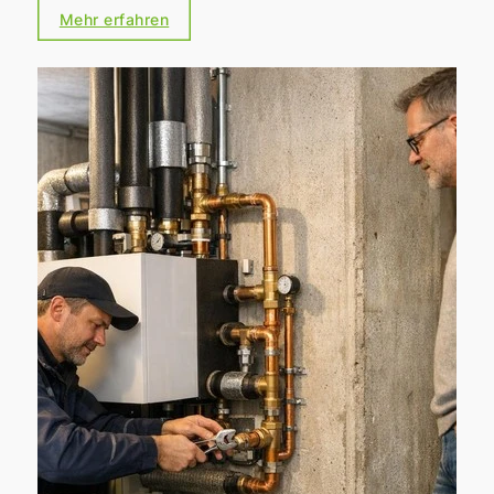
Mikrolage
. Für Eigentümerinnen und
Mehr erfahren
Eigentümer heißt das: Wer den Unterschied
zwischen guter und sehr guter Straße erkennt,
schafft bessere Voraussetzungen für eine
realistische Preisstrategie und eine zielgenaue
Vermarktung.