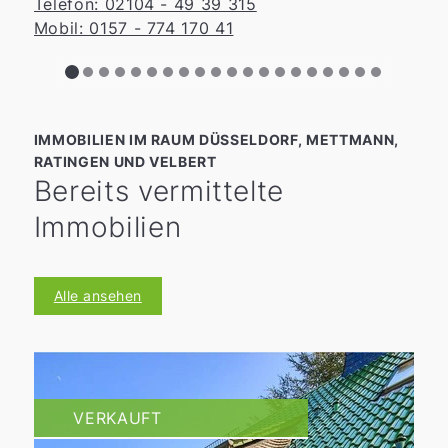
Telefon: 02104 - 49 39 315
T
Mobil: 0157 - 774 170 41
IMMOBILIEN IM RAUM DÜSSELDORF, METTMANN,
RATINGEN UND VELBERT
Bereits vermittelte
Immobilien
Alle ansehen
VERKAUFT