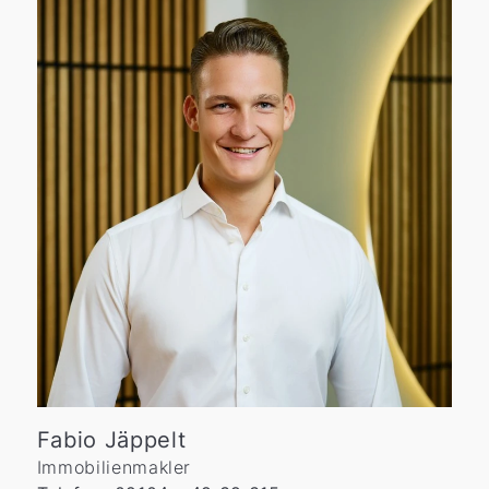
Fabio Jäppelt
Immobilienmakler
W