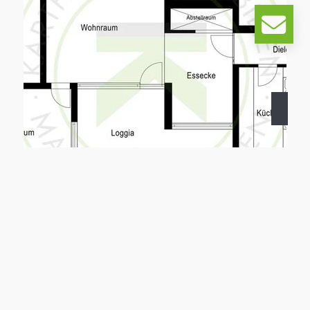
40822 Mettmann
2-Zimmer-Wohnung mit sonniger Loggia in Mettmann